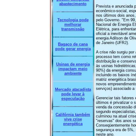
abastecimento
Prevista e anunciada p
econômico-social, espe
nos últimos dois anos,
Tecnologia pode
pelo Governo. "Em 99,
melhorar
Nacional de Energia E
transmissão
Elétrica, para enfrent
oficial a inevitável a
energia Adilson de Oli
de Janeiro (UFRJ).
Bagaço de cana
pode gerar energia
A crise não surgiu po
processo tem como ref
distribuição e conserv
Usinas de energia
às usinas hidrelétrica
impactam meio
90%) da energia consum
ambiente
incluindo os baixos ín
matriz energética bra
novos empreendimentos 
serviços) associado a
Mercado atacadista
pode levar à
Gerenciar tais fatores
especulação
últimos é privatizar o
venda da concessão do 
segundo especialistas,
Califórnia também
culminou na atual cri
vive crise
"reservas" dos anos se
energética
Conseqüentemente houv
segurança era de 5%, 
neste ano.