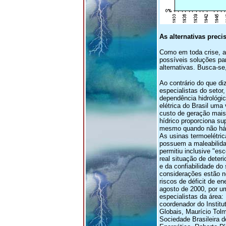
As alternativas preci
Como em toda crise, a
possíveis soluções par
alternativas. Busca-se,
Ao contrário do que d
especialistas do setor
dependência hidrológic
elétrica do Brasil um
custo de geração mais
hídrico proporciona su
mesmo quando não há i
As usinas termoelétric
possuem a maleabilida
permitiu inclusive "es
real situação de deter
e da confiabilidade do 
considerações estão 
riscos de déficit de en
agosto de 2000, por u
especialistas da área: 
coordenador do Institu
Globais, Maurício Tol
Sociedade Brasileira 