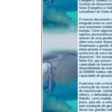
Energético, Roberto D'A
Instituto de Desenvolv
Setor Energético e Se
conselheiro do Clube 
O mesmo documento re
integrada entre as usi
uma importante medida
energia. Como alguma
regimes pluviométricos
através de uma gestão
obter uma maior dispon
Atualmente a gestão da
eletricamente é respo
acréscimo de cerca de
disponível. Um exemplo
Norte-Sul, que possui
capacidade de transm
disponibilidade de ene
de 600MW médios obti
capacidade de geração
A parceria com a inicia
construção de novas hi
de transmissão, interl
elétrico, é defendida p
Rabello, como medida 
prazo, para ele, a sol
pela instalação de ge
diesel nas grandes indú