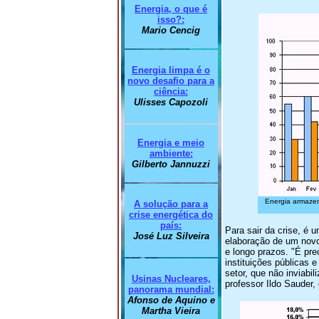
Energia, o que é
isso?:
Mario Cencig
Energia limpa é o
novo desafio para a
ciência:
Ulisses Capozoli
Energia e meio
ambiente:
Gilberto Jannuzzi
Energia armaze
A solução para a
crise energética do
país:
Para sair da crise, é 
José Luz Silveira
elaboração de um novo
e longo prazos. "É pre
instituições públicas 
setor, que não inviabi
Usinas Nucleares,
professor Ildo Sauder,
panorama mundial:
Afonso de Aquino e
Martha Vieira