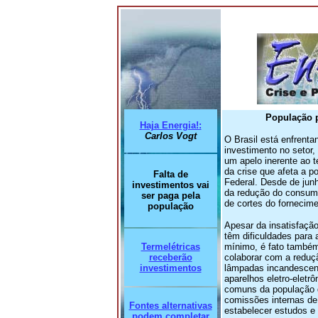
População p
Haja Energia!:
Carlos Vogt
O Brasil está enfrenta
investimento no setor,
um apelo inerente ao 
da crise que afeta a p
Falta de
Federal. Desde de junh
investimentos vai
da redução do consumo 
ser paga pela
de cortes do fornecime
população
Apesar da insatisfaçã
têm dificuldades para
Termelétricas
mínimo, é fato também
receberão
colaborar com a reduçã
investimentos
lâmpadas incandescent
aparelhos eletro-eletrô
comuns da população di
comissões internas de
Fontes alternativas
estabelecer estudos e 
podem completar