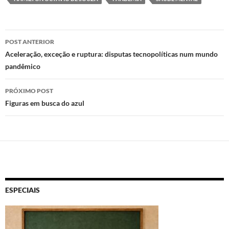
o
o
A
n
o
p
Navegação
POST ANTERIOR
k
p
de
Aceleração, exceção e ruptura: disputas tecnopolíticas num mundo
pandêmico
posts
PRÓXIMO POST
Figuras em busca do azul
ESPECIAIS