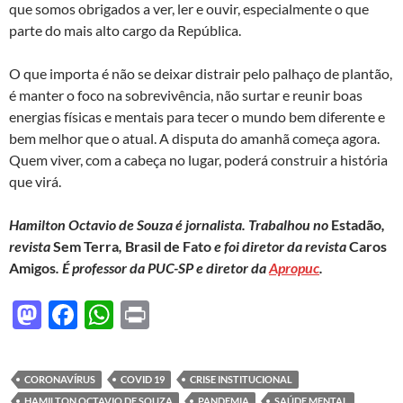
que somos obrigados a ver, ler e ouvir, especialmente o que
parte do mais alto cargo da República.
O que importa é não se deixar distrair pelo palhaço de plantão,
é manter o foco na sobrevivência, não surtar e reunir boas
energias físicas e mentais para tecer o mundo bem diferente e
bem melhor que o atual. A disputa do amanhã começa agora.
Quem viver, com a cabeça no lugar, poderá construir a história
que virá.
Hamilton Octavio de Souza é jornalista. Trabalhou no
Estadão
,
revista
Sem Terra
,
Brasil de Fato
e foi diretor da revista
Caros
Amigos
. É professor da PUC-SP e diretor da
Apropuc
.
M
F
W
P
as
ac
h
ri
to
e
at
nt
CORONAVÍRUS
COVID 19
CRISE INSTITUCIONAL
d
b
s
HAMILTON OCTAVIO DE SOUZA
PANDEMIA
SAÚDE MENTAL