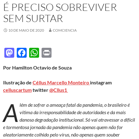
É PRECISO SOBREVIVER
SEM SURTAR
10 DE MAIO DE 2020
COMCIENCIA
M
F
W
P
as
ac
h
ri
Por Hamilton Octavio de Souza
to
e
at
nt
d
b
s
Ilustração de
Céllus Marcello Monteiro
instagram
o
o
A
celluscartum
twitter
@Cllus1
n
o
p
A
lém de sofrer a ameaça fatal da pandemia, o brasileiro é
k
p
vítima da irresponsabilidade de autoridades e da mais
danosa degradação institucional. Só vai atravessar a difícil
e tormentosa jornada da pandemia não apenas quem não for
aleatoriamente colhido pelo vírus, não apenas quem souber