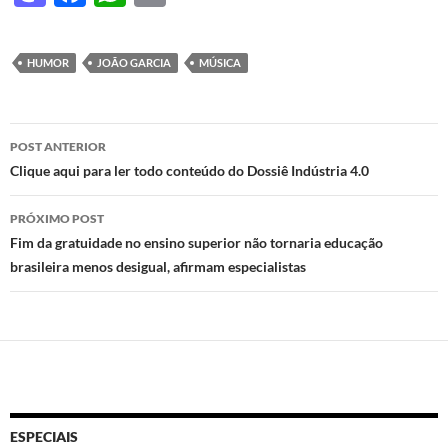
as
ac
h
ri
to
e
at
nt
HUMOR
JOÃO GARCIA
MÚSICA
d
b
s
o
o
A
Navegação
n
o
p
POST ANTERIOR
de
Clique aqui para ler todo conteúdo do Dossiê Indústria 4.0
k
p
posts
PRÓXIMO POST
Fim da gratuidade no ensino superior não tornaria educação
brasileira menos desigual, afirmam especialistas
ESPECIAIS