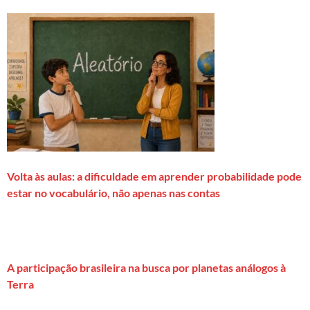
Volta às aulas: a dificuldade em aprender probabilidade pode
estar no vocabulário, não apenas nas contas
A participação brasileira na busca por planetas análogos à
Terra