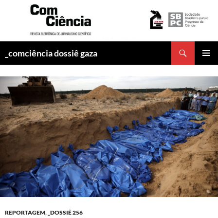
Pesquisar
_comciência dossiê gaza
PULAR
MENU
PARA
PRINCI
O
CONTEÚDO
REPORTAGEM
,
_DOSSIÊ 256