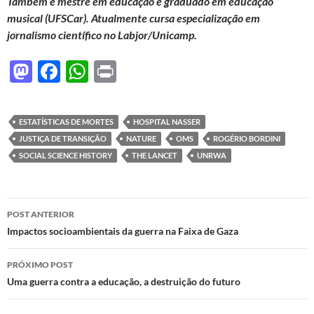
Também é mestre em educação e graduado em educação
musical (UFSCar). Atualmente cursa especialização em
jornalismo científico no Labjor/Unicamp.
M
F
W
P
as
ac
h
ri
to
e
at
nt
ESTATÍSTICAS DE MORTES
HOSPITAL NASSER
d
b
s
JUSTIÇA DE TRANSIÇÃO
NATURE
OMS
ROGÉRIO BORDINI
o
o
A
SOCIAL SCIENCE HISTORY
THE LANCET
UNRWA
n
o
p
k
p
Navegação
POST ANTERIOR
de
Impactos socioambientais da guerra na Faixa de Gaza
posts
PRÓXIMO POST
Uma guerra contra a educação, a destruição do futuro