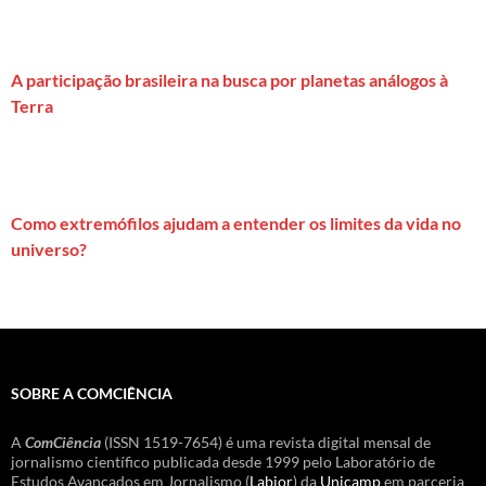
A participação brasileira na busca por planetas análogos à
Terra
Como extremófilos ajudam a entender os limites da vida no
universo?
SOBRE A COMCIÊNCIA
A
ComCiência
(ISSN 1519-7654) é uma revista digital mensal de
jornalismo científico publicada desde 1999 pelo Laboratório de
Estudos Avançados em Jornalismo (
Labjor
) da
Unicamp
em parceria