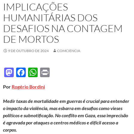
IMPLICAÇÕES
HUMANITÁRIAS DOS
DESAFIOS NA CONTAGEM
DE MORTOS
9 DE OUTUBRO DE 2024
COMCIENCIA
M
F
W
P
as
ac
h
ri
Por
Rogério Bordini
to
e
at
nt
d
b
s
Medir taxas de mortalidade em guerras é crucial para entender
o
o
A
o impacto da violência, mas esbarra em desafios como vieses
políticos e subnotificação. No conflito em Gaza, essa imprecisão
n
o
p
é agravada por ataques a centros médicos e difícil acesso a
k
p
corpos.