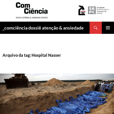
Pesquisar
_comciência dossiê atenção & ansiedade
PULAR
MENU
PARA
PRINCI
O
CONTEÚDO
Arquivo da tag: Hospital Nasser