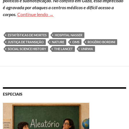
políticos e subnotificação. No conflito em Gaza, essa imprecisão
é agravada por ataques a centros médicos e difícil acesso a
Implicações humanitárias dos desafios 
corpos.
Continue lendo
→
ESTATÍSTICAS DE MORTES
HOSPITAL NASSER
JUSTIÇA DE TRANSIÇÃO
NATURE
OMS
ROGÉRIO BORDINI
SOCIAL SCIENCE HISTORY
THE LANCET
UNRWA
ESPECIAIS