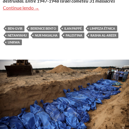
destruídas. Entre 1947-1948 Israel cometeu 31 massacres
Projeto colonial sionista e genocídio palestino
Continue lendo
→
BEN-GVIR
BERENICE BENTO
ILAN PAPPÉ
LIMPEZA ÉTNICA
NETANYAHU
NUR MASALHA
PALESTINA
RASHA AL-AREER
UNRWA