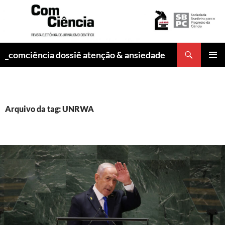
Pesquisar
_comciência dossiê atenção & ansiedade
PULAR
MENU
PARA
PRINCI
O
CONTEÚDO
Arquivo da tag: UNRWA