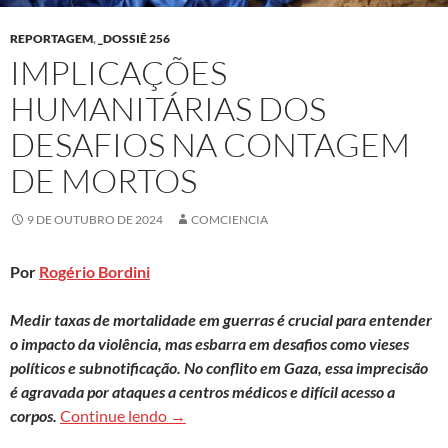
REPORTAGEM
,
_DOSSIÊ 256
IMPLICAÇÕES
HUMANITÁRIAS DOS
DESAFIOS NA CONTAGEM
DE MORTOS
9 DE OUTUBRO DE 2024
COMCIENCIA
Por
Rogério Bordini
Medir taxas de mortalidade em guerras é crucial para entender
o impacto da violência, mas esbarra em desafios como vieses
políticos e subnotificação. No conflito em Gaza, essa imprecisão
é agravada por ataques a centros médicos e difícil acesso a
Implicações humanitárias dos desafios 
corpos.
Continue lendo
→