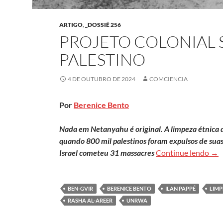
ARTIGO
,
_DOSSIÊ 256
PROJETO COLONIAL 
PALESTINO
4 DE OUTUBRO DE 2024
COMCIENCIA
Por
Berenice Bento
Nada em Netanyahu é original. A limpeza étnica 
quando 800 mil palestinos foram expulsos de suas
Pro
Israel cometeu 31 massacres
Continue lendo
→
BEN-GVIR
BERENICE BENTO
ILAN PAPPÉ
LIMP
RASHA AL-AREER
UNRWA