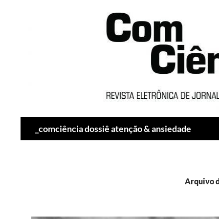
Pesquisar
_comciência dossiê atenção & ansiedade
Arquivo d