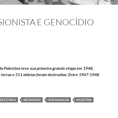
SIONISTA E GENOCÍDIO
da Palestina teve sua primeira grande etapa em 1948,
 terras e 511 aldeias foram destruídas. Entre 1947-1948
jeto colonial sionista e genocídio palestino
EZA ÉTNICA
NETANYAHU
NUR MASALHA
PALESTINA