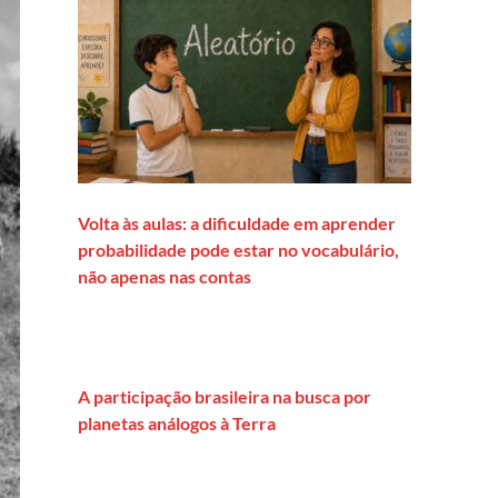
Volta às aulas: a dificuldade em aprender
probabilidade pode estar no vocabulário,
não apenas nas contas
A participação brasileira na busca por
planetas análogos à Terra