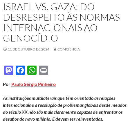
ISRAEL VS. GAZA: DO
DESRESPEITO ÀS NORMAS
INTERNACIONAIS AO
GENOCÍDIO
11 DE OUTUBRO DE 2024
COMCIENCIA
M
F
W
P
as
ac
h
ri
Por
Paulo Sérgio Pinheiro
to
e
at
nt
d
b
s
A
s instituições multilaterais que têm orientado as relações
o
o
A
internacionais e a resolução de problemas globais desde meados
do século XX não são mais claramente capazes de enfrentar os
n
o
p
desafios do novo milênio. E devem ser reinventadas.
k
p