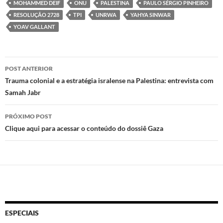
MOHAMMED DEIF
ONU
PALESTINA
PAULO SÉRGIO PINHEIRO
n
o
p
RESOLUÇÃO 2728
TPI
UNRWA
YAHYA SINWAR
k
p
YOAV GALLANT
Navegação
POST ANTERIOR
de
Trauma colonial e a estratégia isralense na Palestina: entrevista com
Samah Jabr
posts
PRÓXIMO POST
Clique aqui para acessar o conteúdo do dossiê Gaza
ESPECIAIS