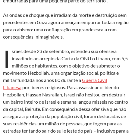
empurradas para uma pequena parte do território”.
As ondas de choque que irradiam da morte e destruição sem
precedentes em Gaza agora ameaçam empurrar toda a região
para o abismo: uma conflagração em grande escala com
consequências inimagináveis.
I
srael, desde 23 de setembro, estendeu sua ofensiva
invadindo ao arrepio da Carta da ONU o Líbano, com 5,5
milhões de habitantes, com o objetivo de submeter o
movimento Hezbollah, uma organização social, política e
militar fundada nos anos 80 durante a
Guerra Civil
Libanesa
por líderes religiosos. Para assassinar o líder do
Hezbollah, Hassan Nasrallah, Israel não hesitou em destruir
um bairro inteiro de Israel e semana lançou misseis no centro
da capital, Beirute. Em consequência dessa ofensiva que não
assegura a proteção da população civil, foram deslocadas de
suas residências um milhão de pessoas, que fogem para as
estradas tentando sair do sul e leste do país – inclusive para a