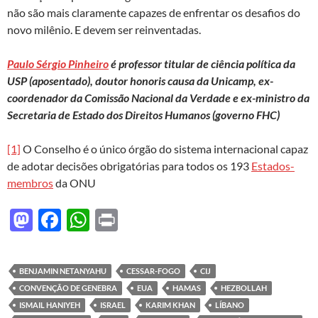
não são mais claramente capazes de enfrentar os desafios do
novo milênio. E devem ser reinventadas.
Paulo Sérgio Pinheiro
é professor titular de ciência política da
USP (aposentado), doutor honoris causa da Unicamp, ex-
coordenador da Comissão Nacional da Verdade e ex-ministro da
Secretaria de Estado dos Direitos Humanos (governo FHC)
[1]
O Conselho é o único órgão do sistema internacional capaz
de adotar decisões obrigatórias para todos os 193
Estados-
membros
da ONU
M
F
W
P
as
ac
h
ri
to
e
at
nt
BENJAMIN NETANYAHU
CESSAR-FOGO
CIJ
d
b
s
CONVENÇÃO DE GENEBRA
EUA
HAMAS
HEZBOLLAH
o
o
A
ISMAIL HANIYEH
ISRAEL
KARIM KHAN
LÍBANO