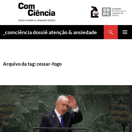
Pesquisar
_comciência dossiê atenção & ansiedade
PULAR
MENU
PARA
PRINCI
O
CONTEÚDO
Arquivo da tag: cessar-fogo