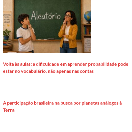
Volta às aulas: a dificuldade em aprender probabilidade pode
estar no vocabulário, não apenas nas contas
A participação brasileira na busca por planetas análogos à
Terra