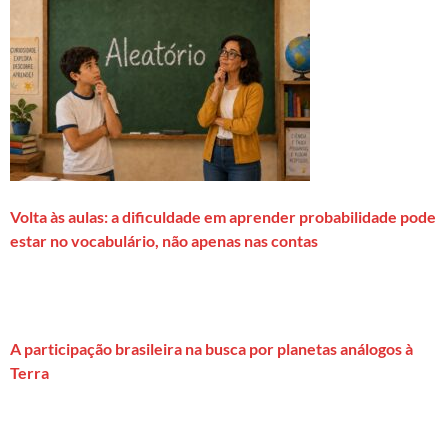
Volta às aulas: a dificuldade em aprender probabilidade pode
estar no vocabulário, não apenas nas contas
A participação brasileira na busca por planetas análogos à
Terra