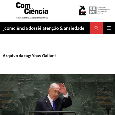
Pesquisar
_comciência dossiê atenção & ansiedade
PULAR
MENU
PARA
PRINCI
O
CONTEÚDO
Arquivo da tag: Yoav Gallant