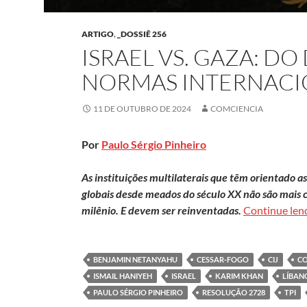
ARTIGO
,
_DOSSIÊ 256
ISRAEL VS. GAZA: DO
NORMAS INTERNACI
11 DE OUTUBRO DE 2024
COMCIENCIA
Por
Paulo Sérgio Pinheiro
A
s instituições multilaterais que têm orientado a
globais desde meados do século XX não são mais 
milênio. E devem ser reinventadas.
Continue le
BENJAMIN NETANYAHU
CESSAR-FOGO
CIJ
CO
ISMAIL HANIYEH
ISRAEL
KARIM KHAN
LÍBAN
PAULO SÉRGIO PINHEIRO
RESOLUÇÃO 2728
TPI