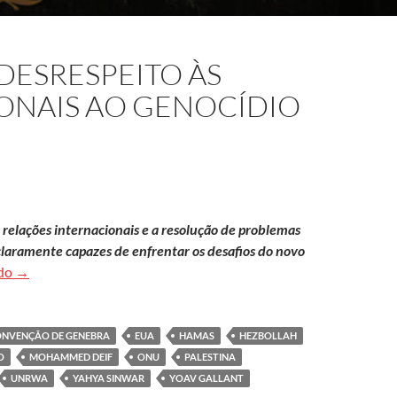
 DESRESPEITO ÀS
ONAIS AO GENOCÍDIO
s relações internacionais e a resolução de problemas
claramente capazes de enfrentar os desafios do novo
Israel vs. Gaza: do desrespeito às normas internacionais ao gen
ndo
→
NVENÇÃO DE GENEBRA
EUA
HAMAS
HEZBOLLAH
O
MOHAMMED DEIF
ONU
PALESTINA
UNRWA
YAHYA SINWAR
YOAV GALLANT