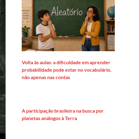
Volta às aulas: a dificuldade em aprender
probabilidade pode estar no vocabulário,
não apenas nas contas
A participação brasileira na busca por
planetas análogos à Terra