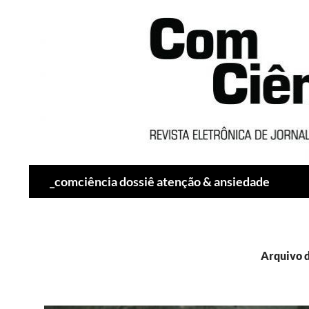
Pesquisar
_comciência dossiê atenção & ansiedade
Arquivo d