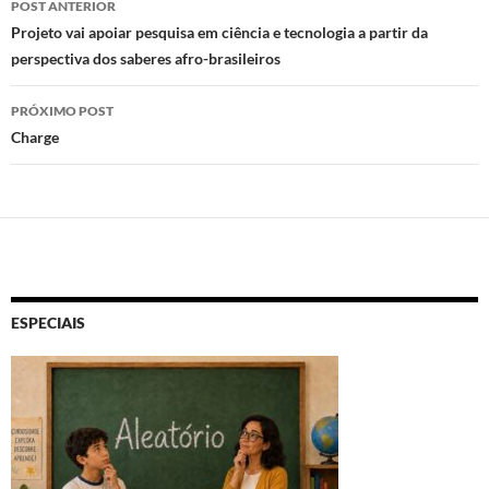
n
o
p
POST ANTERIOR
de
Projeto vai apoiar pesquisa em ciência e tecnologia a partir da
k
p
perspectiva dos saberes afro-brasileiros
posts
PRÓXIMO POST
Charge
ESPECIAIS