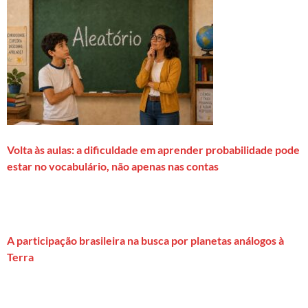
Volta às aulas: a dificuldade em aprender probabilidade pode
estar no vocabulário, não apenas nas contas
A participação brasileira na busca por planetas análogos à
Terra