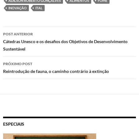
ADILSON ROBERTO GONÇALVES
ALIMENTOS
FOME
d
b
s
INOVAÇÃO
ITAL
o
o
A
n
o
p
Navegação
POST ANTERIOR
k
p
de
Cátedras Unesco e os desafios dos Objetivos de Desenvolvimento
Sustentável
posts
PRÓXIMO POST
Reintrodução de fauna, o caminho contrário à extinção
ESPECIAIS