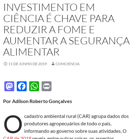
INVESTIMENTO EM
CIÊNCIA É CHAVE PARA
REDUZIR A FOME E
AUMENTAR A SEGURANÇA
ALIMENTAR
11 DE JUNHO DE 2019
COMCIENCIA
M
F
W
P
as
ac
h
ri
Por Adilson Roberto Gonçalves
to
e
at
nt
O
d
b
s
cadastro ambiental rural (CAR) agrupa dados dos
o
o
A
produtores agropecuários de todo o país,
informando ao governo sobre suas atividades. O
n
o
p
CAR de 2018
revela, entre outras coisas, os aspectos