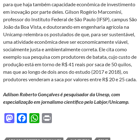
para que haja também capacidade econômica de investimento
em inovação por parte deles. Gilson Rogério Marcomini,
professor do Instituto Federal de São Paulo (IFSP), campus São
João da Boa Vista, e doutorando em engenharia agrícola na
Unicamp relembra os postulados de que, para ser sustentável,
uma atividade econômica deve ser economicamente viável,
socialmente justa e ambientalmente correta. Ele cita como
exemplo sua pesquisa com produtores de batata, cujo custo de
produção está em torno de R$ 41 reais por saca de 50 quilos,
mas que ao longo de dois anos do estudo (2017 e 2018), os
produtores venderam a saca por valores entre R$ 20 e 25 cada.
Adilson Roberto Gonçalves
é pesquisador da Unesp, com
especialização em jornalismo científico pelo Labjor/Unicamp.
M
F
W
P
as
ac
h
ri
to
e
at
nt