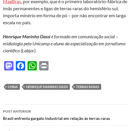
MagBras
, por exemplo, que é o primeiro laboratório-fábrica de
ímãs permanentes e ligas de terras raras do hemisfério sul,
importa minério em forma de pó – por não encontrar em larga
escala no país.
Henrique Marinho Dassi
é formado em comunicação social –
midialogia pela Unicamp e aluno da especialização em jornalismo
científico (Labjor).
M
F
W
P
as
ac
h
ri
to
e
at
nt
CHINA
HENRIQUE MARINHO DASSI
TERRAS RARAS
d
b
s
o
o
A
Navegação
n
o
p
POST ANTERIOR
de
Brasil enfrenta gargalo industrial em relação às terras raras
k
p
posts