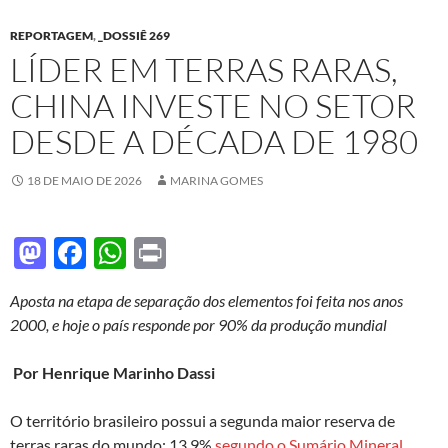
REPORTAGEM
,
_DOSSIÊ 269
LÍDER EM TERRAS RARAS,
CHINA INVESTE NO SETOR
DESDE A DÉCADA DE 1980
18 DE MAIO DE 2026
MARINA GOMES
M
F
W
P
as
ac
h
ri
Aposta n
a etapa de separação dos elementos foi feita nos anos
to
e
at
nt
2000, e hoje o país responde por 90% da produção mundial
d
b
s
o
o
A
Por Henrique Marinho Dassi
n
o
p
O território brasileiro possui a segunda maior reserva de
k
p
terras raras do mundo; 13,9%
segundo o Sumário Mineral