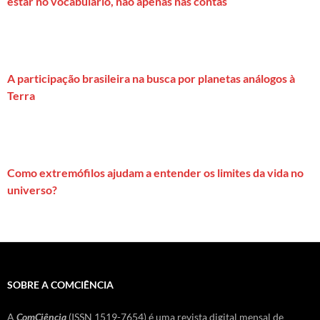
estar no vocabulário, não apenas nas contas
A participação brasileira na busca por planetas análogos à
Terra
Como extremófilos ajudam a entender os limites da vida no
universo?
SOBRE A COMCIÊNCIA
A
ComCiência
(ISSN 1519-7654) é uma revista digital mensal de