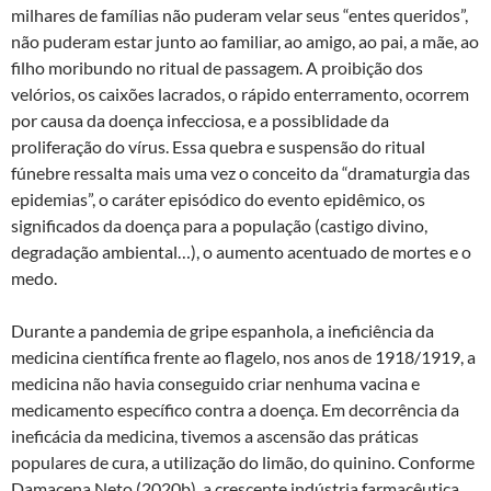
milhares de famílias não puderam velar seus “entes queridos”,
não puderam estar junto ao familiar, ao amigo, ao pai, a mãe, ao
filho moribundo no ritual de passagem. A proibição dos
velórios, os caixões lacrados, o rápido enterramento, ocorrem
por causa da doença infecciosa, e a possiblidade da
proliferação do vírus. Essa quebra e suspensão do ritual
fúnebre ressalta mais uma vez o conceito da “dramaturgia das
epidemias”, o caráter episódico do evento epidêmico, os
significados da doença para a população (castigo divino,
degradação ambiental…), o aumento acentuado de mortes e o
medo.
Durante a pandemia de gripe espanhola, a ineficiência da
medicina científica frente ao flagelo, nos anos de 1918/1919, a
medicina não havia conseguido criar nenhuma vacina e
medicamento específico contra a doença. Em decorrência da
ineficácia da medicina, tivemos a ascensão das práticas
populares de cura, a utilização do limão, do quinino. Conforme
Damacena Neto (2020b), a crescente indústria farmacêutica