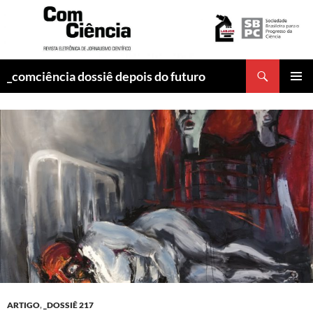
Pesquisar
_comciência dossiê depois do futuro
PULAR
MENU
PARA
PRINCI
O
CONTEÚDO
ARTIGO
,
_DOSSIÊ 217