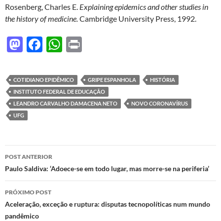
Rosenberg, Charles E.
Explaining epidemics and other studies in
the history of medicine.
Cambridge University Press, 1992.
M
F
W
P
as
ac
h
ri
to
e
at
nt
COTIDIANO EPIDÊMICO
GRIPE ESPANHOLA
HISTÓRIA
d
b
s
INSTITUTO FEDERAL DE EDUCAÇÃO
o
o
A
LEANDRO CARVALHO DAMACENA NETO
NOVO CORONAVÍRUS
UFG
n
o
p
k
p
Navegação
POST ANTERIOR
de
Paulo Saldiva: ‘Adoece-se em todo lugar, mas morre-se na periferia’
posts
PRÓXIMO POST
Aceleração, exceção e ruptura: disputas tecnopolíticas num mundo
pandêmico