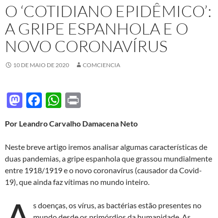
O ‘COTIDIANO EPIDÊMICO’:
A GRIPE ESPANHOLA E O
NOVO CORONAVÍRUS
10 DE MAIO DE 2020
COMCIENCIA
M
F
W
P
as
ac
h
ri
Por Leandro Carvalho Damacena Neto
to
e
at
nt
d
b
s
Neste breve artigo iremos analisar algumas características de
o
o
A
duas pandemias, a gripe espanhola que grassou mundialmente
entre 1918/1919 e o novo coronavírus (causador da Covid-
n
o
p
19), que ainda faz vítimas no mundo inteiro.
k
p
A
s doenças, os vírus, as bactérias estão presentes no
mundo desde os primórdios da humanidade. As