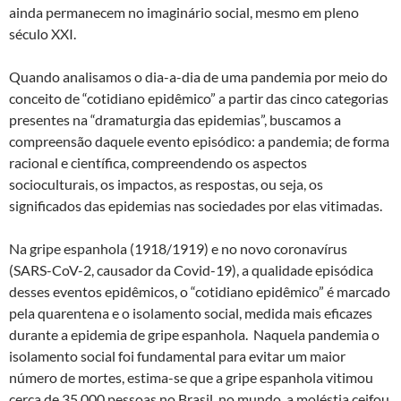
ainda permanecem no imaginário social, mesmo em pleno
século XXI.
Quando analisamos o dia-a-dia de uma pandemia por meio do
conceito de “cotidiano epidêmico” a partir das cinco categorias
presentes na “dramaturgia das epidemias”, buscamos a
compreensão daquele evento episódico: a pandemia; de forma
racional e científica, compreendendo os aspectos
socioculturais, os impactos, as respostas, ou seja, os
significados das epidemias nas sociedades por elas vitimadas.
Na gripe espanhola (1918/1919) e no novo coronavírus
(SARS-CoV-2, causador da Covid-19), a qualidade episódica
desses eventos epidêmicos, o “cotidiano epidêmico” é marcado
pela quarentena e o isolamento social, medida mais eficazes
durante a epidemia de gripe espanhola. Naquela pandemia o
isolamento social foi fundamental para evitar um maior
número de mortes, estima-se que a gripe espanhola vitimou
cerca de 35.000 pessoas no Brasil, no mundo, a moléstia ceifou