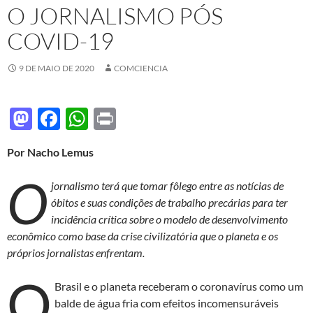
O JORNALISMO PÓS
COVID-19
9 DE MAIO DE 2020
COMCIENCIA
M
F
W
P
as
ac
h
ri
Por Nacho Lemus
to
e
at
nt
O
d
b
s
jornalismo terá que tomar fôlego entre as notícias de
o
o
A
óbitos e suas condições de trabalho precárias para ter
incidência crítica sobre o modelo de desenvolvimento
n
o
p
econômico como base da crise civilizatória que o planeta e os
k
p
próprios jornalistas enfrentam.
O
Brasil e o planeta receberam o coronavírus como um
balde de água fria com efeitos incomensuráveis