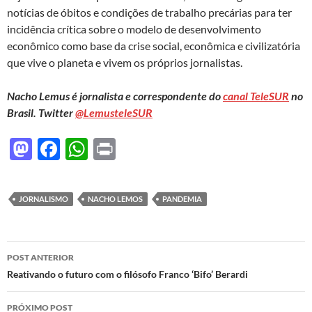
notícias de óbitos e condições de trabalho precárias para ter
incidência crítica sobre o modelo de desenvolvimento
econômico como base da crise social, econômica e civilizatória
que vive o planeta e vivem os próprios jornalistas.
Nacho Lemus é jornalista e correspondente do
canal TeleSUR
no
Brasil. Twitter
@LemusteleSUR
M
F
W
P
as
ac
h
ri
to
e
at
nt
JORNALISMO
NACHO LEMOS
PANDEMIA
d
b
s
o
o
A
Navegação
n
o
p
POST ANTERIOR
de
Reativando o futuro com o filósofo Franco ‘Bifo’ Berardi
k
p
posts
PRÓXIMO POST