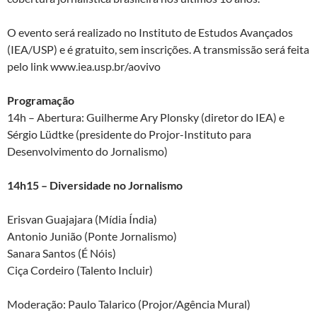
k
p
O evento será realizado no Instituto de Estudos Avançados
(IEA/USP) e é gratuito, sem inscrições. A transmissão será feita
pelo link www.iea.usp.br/aovivo
Programação
14h – Abertura: Guilherme Ary Plonsky (diretor do IEA) e
Sérgio Lüdtke (presidente do Projor-Instituto para
Desenvolvimento do Jornalismo)
14h15 – Diversidade no Jornalismo
Erisvan Guajajara (Mídia Índia)
Antonio Junião (Ponte Jornalismo)
Sanara Santos (É Nóis)
Ciça Cordeiro (Talento Incluir)
Moderação: Paulo Talarico (Projor/Agência Mural)