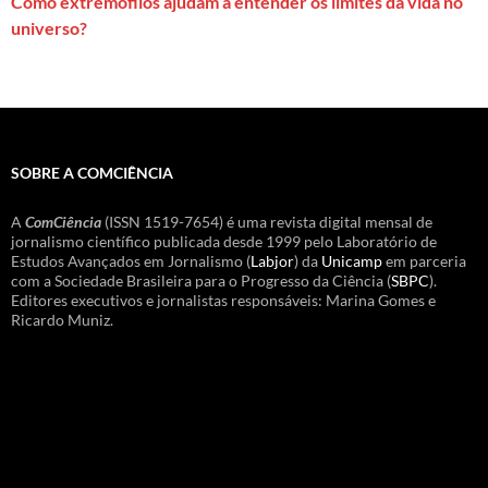
Como extremófilos ajudam a entender os limites da vida no
universo?
SOBRE A COMCIÊNCIA
A
ComCiência
(ISSN 1519-7654) é uma revista digital mensal de
jornalismo científico publicada desde 1999 pelo Laboratório de
Estudos Avançados em Jornalismo (
Labjor
) da
Unicamp
em parceria
com a Sociedade Brasileira para o Progresso da Ciência (
SBPC
).
Editores executivos e jornalistas responsáveis: Marina Gomes e
Ricardo Muniz.