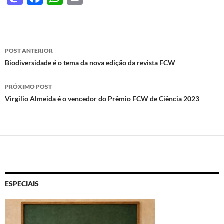
as
ac
h
ri
to
e
at
nt
d
b
s
Navegação
POST ANTERIOR
o
o
A
de
Biodiversidade é o tema da nova edição da revista FCW
n
o
p
posts
PRÓXIMO POST
k
p
Virgilio Almeida é o vencedor do Prêmio FCW de Ciência 2023
ESPECIAIS