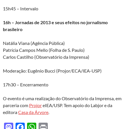
15h45 – Intervalo
16h – Jornadas de 2013 e seus efeitos no jornalismo
brasileiro
Natália Viana (Agência Pública)
Patrícia Campos Mello (Folha de S. Paulo)
Carlos Castilho (Observatório da Imprensa)
Moderação: Eugênio Bucci (Projor/ECA/IEA-USP)
17h30 – Encerramento
O evento é uma realização do Observatório da Imprensa, em
parceria com
Projor
eIEA/USP. Tem apoio do Labjor e da
editora
Casa da Árvore
.
M
F
W
P