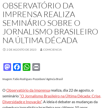
OBSERVATÓRIO DA
IMPRENSA REALIZA
SEMINÁRIO SOBRE O
JORNALISMO BRASILEIRO
NA ÚLTIMA DÉCADA
2 DE AGOSTO DE 2023
COMCIENCIA
M
F
W
P
as
ac
h
ri
Imagem: Fabio Rodrigues-Pozzebom/ Agência Brasil
to
e
at
nt
d
b
s
O
Observatório da Imprensa
realiza, dia 22 de agosto, o
o
o
A
seminário
“O Jornalismo Brasileiro na Última Década: Crise,
Diversidade e Inovação”
. A ideia é debater as mudanças da
n
o
p
cobertura jornalística brasileira nos últimos 10 anos.