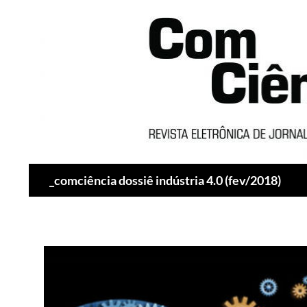
Pesquisar
_comciência dossiê indústria 4.0 (fev/2018)