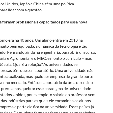
os Unidos, Japão e China, têm uma política
ara lidar com a questão.
a formar profissionais capacitados para essa nova
como era há 40 anos. Um aluno entra em 2018 na
muito bem equipada, a dinâmica da tecnologia é tão
ado. Pensando ainda na engenharia, para abrir um curso,
ria e Agronomia] e o MEC, e monto o currículo – mas
ústria. Qual é a solução? As universidades se
resas têm que ser laboratório. Uma universidade não
nte atualizada, mas qualquer empresa de grande porte
ver no mercado. Então, o laboratório da área de ensino
l, precisamos quebrar esse paradigma de universidade
stados Unidos, por exemplo, o salário do professor vem
das indústrias para as quais ele encaminha os alunos.
mpresa e parte ele fica na universidade. Esses países já
ensinar. De mudar a forma de formar novos engenheiros