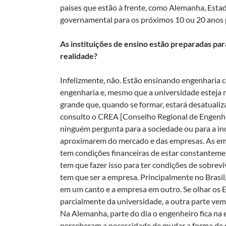
países que estão à frente, como Alemanha, Estad
governamental para os próximos 10 ou 20 anos p
As instituições de ensino estão preparadas par
realidade?
Infelizmente, não. Estão ensinando engenharia 
engenharia e, mesmo que a universidade esteja 
grande que, quando se formar, estará desatualiz
consulto o CREA [Conselho Regional de Engenha
ninguém pergunta para a sociedade ou para a ind
aproximarem do mercado e das empresas. As emp
tem condições financeiras de estar constanteme
tem que fazer isso para ter condições de sobrevi
tem que ser a empresa. Principalmente no Brasi
em um canto e a empresa em outro. Se olhar os E
parcialmente da universidade, a outra parte vem 
Na Alemanha, parte do dia o engenheiro fica na e
perceberam a necessidade de mudar a forma de 