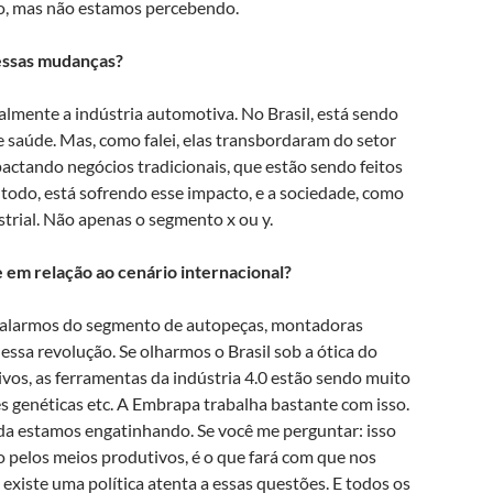
do, mas não estamos percebendo.
dessas mudanças?
ipalmente a indústria automotiva. No Brasil, está sendo
e saúde. Mas, como falei, elas transbordaram do setor
mpactando negócios tradicionais, que estão sendo feitos
todo, está sofrendo esse impacto, e a sociedade, como
trial. Não apenas o segmento x ou y.
e em relação ao cenário internacional?
Se falarmos do segmento de autopeças, montadoras
sa revolução. Se olharmos o Brasil sob a ótica do
os, as ferramentas da indústria 4.0 estão sendo muito
s genéticas etc. A Embrapa trabalha bastante com isso.
nda estamos engatinhando. Se você me perguntar: isso
do pelos meios produtivos, é o que fará com que nos
existe uma política atenta a essas questões. E todos os