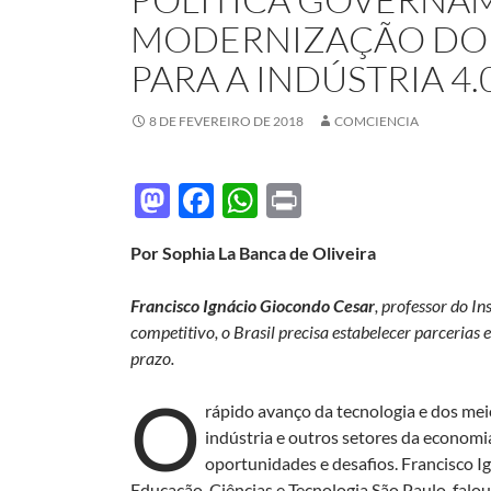
MODERNIZAÇÃO DO E
PARA A INDÚSTRIA 4.
8 DE FEVEREIRO DE 2018
COMCIENCIA
M
F
W
P
as
ac
h
ri
Por Sophia La Banca de Oliveira
to
e
at
nt
d
b
s
Francisco Ignácio Giocondo Cesar
, professor do In
o
o
A
competitivo, o Brasil precisa estabelecer parcerias e
prazo.
n
o
p
O
k
p
rápido avanço da tecnologia e dos me
indústria e outros setores da economi
oportunidades e desafios. Francisco I
Educação, Ciências e Tecnologia São Paulo, falo