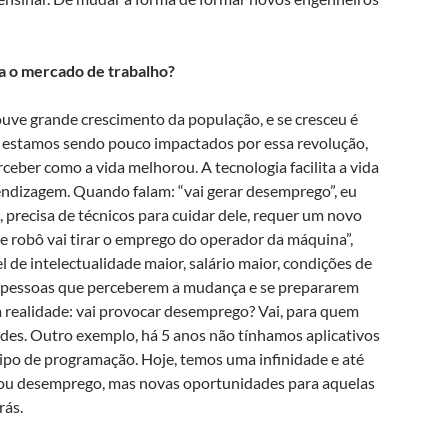
a o mercado de trabalho?
ouve grande crescimento da população, e se cresceu é
a estamos sendo pouco impactados por essa revolução,
ceber como a vida melhorou. A tecnologia facilita a vida
ndizagem. Quando falam: “vai gerar desemprego”, eu
precisa de técnicos para cuidar dele, requer um novo
 robô vai tirar o emprego do operador da máquina”,
l de intelectualidade maior, salário maior, condições de
As pessoas que perceberem a mudança e se prepararem
a realidade: vai provocar desemprego? Vai, para quem
ades. Outro exemplo, há 5 anos não tínhamos aplicativos
ipo de programação. Hoje, temos uma infinidade e até
erou desemprego, mas novas oportunidades para aquelas
rás.