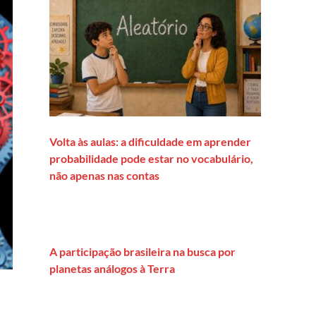
Volta às aulas: a dificuldade em aprender
probabilidade pode estar no vocabulário,
não apenas nas contas
A participação brasileira na busca por
planetas análogos à Terra