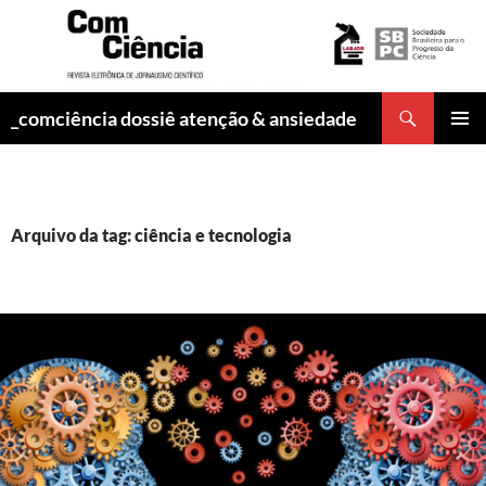
Pesquisar
_comciência dossiê atenção & ansiedade
PULAR
MENU
PARA
PRINCI
O
CONTEÚDO
Arquivo da tag: ciência e tecnologia