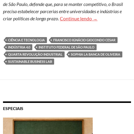
de São Paulo, defende que, para se manter competitivo, o Brasil
precisa estabelecer parcerias entre universidades e indústrias e
Política governament
criar políticas de longo prazo.
Continue lendo
→
CIÊNCIA E TECNOLOGIA
FRANCISCO IGNÁCIO GIOCONDO CESAR
INDÚSTRIA 4.0
INSTITUTO FEDERAL DE SÃO PAULO
QUARTA REVOLUÇÃO INDUSTRIAL
SOPHIA LA BANCA DE OLIVEIRA
SUSTAINABLE BUSINESS LAB
ESPECIAIS