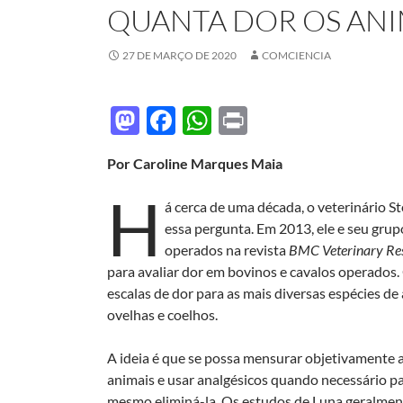
QUANTA DOR OS ANI
27 DE MARÇO DE 2020
COMCIENCIA
M
F
W
P
as
ac
h
ri
Por Caroline Marques Maia
to
e
at
nt
H
d
b
s
á cerca de uma década, o veterinário S
o
o
A
essa pergunta. Em 2013, ele e seu gru
operados na revista
BMC Veterinary Re
n
o
p
para avaliar dor em bovinos e cavalos operados
k
p
escalas de dor para as mais diversas espécies de
ovelhas e coelhos.
A ideia é que se possa mensurar objetivamente 
animais e usar analgésicos quando necessário pa
mesmo eliminá-la. Os estudos de Luna geralmen