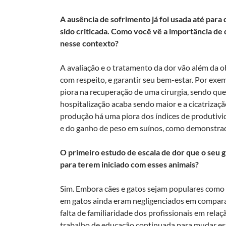
A ausência de sofrimento já foi usada até para
sido criticada. Como você vê a importância de 
nesse contexto?
A avaliação e o tratamento da dor vão além da o
com respeito, e garantir seu bem-estar. Por ex
piora na recuperação de uma cirurgia, sendo que 
hospitalização acaba sendo maior e a cicatrizaçã
produção há uma piora dos índices de produtivi
e do ganho de peso em suínos, como demonstrad
O primeiro estudo de escala de dor que o seu g
para terem iniciado com esses animais?
Sim. Embora cães e gatos sejam populares como 
em gatos ainda eram negligenciados em compara
falta de familiaridade dos profissionais em rela
trabalho de educação continuada para mudar est