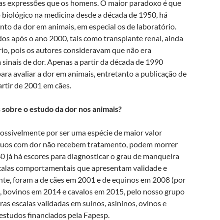
s expressões que os homens. O maior paradoxo é que
 biológico na medicina desde a década de 1950, há
nto da dor em animais, em especial os de laboratório.
dos após o ano 2000, tais como transplante renal, ainda
io, pois os autores consideravam que não era
sinais de dor. Apenas a partir da década de 1990
a avaliar a dor em animais, entretanto a publicação de
artir de 2001 em cães.
 sobre o estudo da dor nos animais?
 possivelmente por ser uma espécie de maior valor
íduos com dor não recebem tratamento, podem morrer
 já há escores para diagnosticar o grau de manqueira
escalas comportamentais que apresentam validade e
nte, foram a de cães em 2001 e de equinos em 2008 (por
, bovinos em 2014 e cavalos em 2015, pelo nosso grupo
ras escalas validadas em suínos, asininos, ovinos e
estudos financiados pela Fapesp.