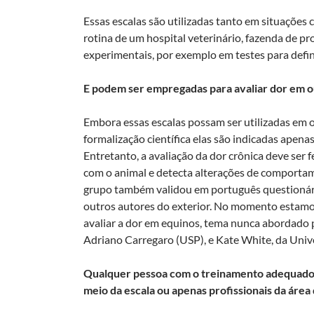
Essas escalas são utilizadas tanto em situações cl
rotina de um hospital veterinário, fazenda de p
experimentais, por exemplo em testes para defini
E podem ser empregadas para avaliar dor em o
Embora essas escalas possam ser utilizadas em o
formalização científica elas são indicadas apena
Entretanto, a avaliação da dor crônica deve ser 
com o animal e detecta alterações de comportame
grupo também validou em português questionário
outros autores do exterior. No momento estamo
avaliar a dor em equinos, tema nunca abordado pe
Adriano Carregaro (USP), e Kate White, da Univ
Qualquer pessoa com o treinamento adequado 
meio da escala ou apenas profissionais da área