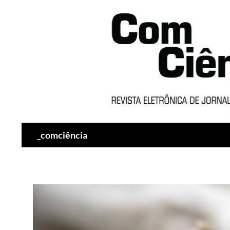
Pesquisar
_comciência