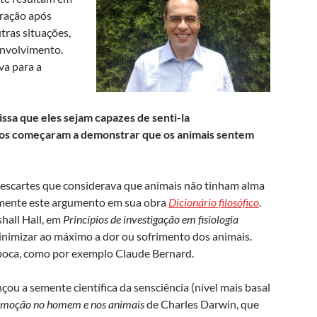
eração após
tras situações,
envolvimento.
va para a
ssa que eles sejam capazes de senti-la
cos começaram a demonstrar que os animais sentem
Descartes que considerava que animais não tinham alma
eemente este argumento em sua obra
Dicionário filosófico
.
shall Hall, em
Princípios de investigação em fisiologia
nimizar ao máximo a dor ou sofrimento dos animais.
 época, como por exemplo Claude Bernard.
u a semente científica da sensciência (nível mais basal
emoção no homem e nos animais
de Charles Darwin, que