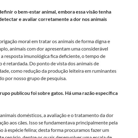
 definir o bem-estar animal, embora essa visão tenha
detectar e avaliar corretamente a dor nos animais
brigação moral em tratar os animais de forma digna e
emplo, animais com dor apresentam uma considerável
a resposta imunológica fica deficiente, o tempo de
o é retardada. Do ponto de vista dos animais de
dade, como redução da produção leiteira em ruminantes
o por nosso grupo de pesquisa.
rupo publicou foi sobre gatos. Há uma razão específica
animais domésticos, a avaliação e o tratamento da dor
ção aos cães. Isso se fundamentava principalmente pela
ção à espécie felina; desta forma procuramos fazer um
e cenário, dentre os quais desenvolver uma escala de