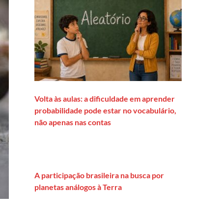
Volta às aulas: a dificuldade em aprender
probabilidade pode estar no vocabulário,
não apenas nas contas
A participação brasileira na busca por
planetas análogos à Terra