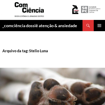
Pesquisar
_comciência dossiê atenção & ansiedade
PULAR
MENU
PARA
PRINCI
O
CONTEÚDO
Arquivo da tag: Stelio Luna