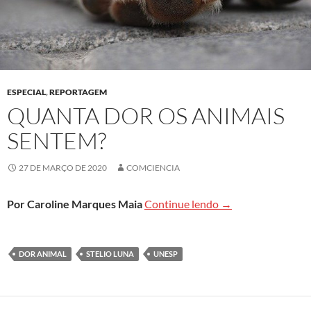
ESPECIAL
,
REPORTAGEM
QUANTA DOR OS ANIMAIS
SENTEM?
27 DE MARÇO DE 2020
COMCIENCIA
Quanta dor os ani
Por Caroline Marques Maia
Continue lendo
→
DOR ANIMAL
STELIO LUNA
UNESP