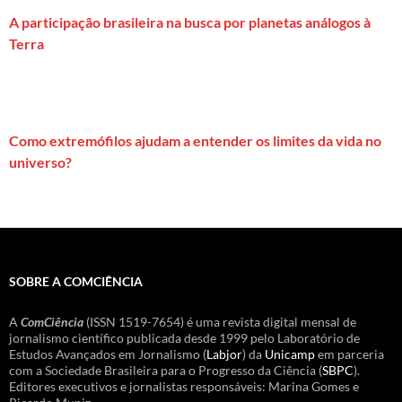
A participação brasileira na busca por planetas análogos à
Terra
Como extremófilos ajudam a entender os limites da vida no
universo?
SOBRE A COMCIÊNCIA
A
ComCiência
(ISSN 1519-7654) é uma revista digital mensal de
jornalismo científico publicada desde 1999 pelo Laboratório de
Estudos Avançados em Jornalismo (
Labjor
) da
Unicamp
em parceria
com a Sociedade Brasileira para o Progresso da Ciência (
SBPC
).
Editores executivos e jornalistas responsáveis: Marina Gomes e