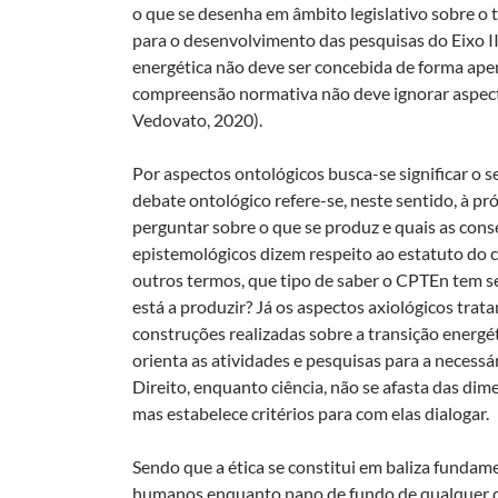
o que se desenha em âmbito legislativo sobre o 
para o desenvolvimento das pesquisas do Eixo II
energética não deve ser concebida de forma apen
compreensão normativa não deve ignorar aspecto
Vedovato, 2020).
Por aspectos ontológicos busca-se significar o s
debate ontológico refere-se, neste sentido, à p
perguntar sobre o que se produz e quais as cons
epistemológicos dizem respeito ao estatuto do
outros termos, que tipo de saber o CPTEn tem se
está a produzir? Já os aspectos axiológicos trata
construções realizadas sobre a transição energé
orienta as atividades e pesquisas para a necessá
Direito, enquanto ciência, não se afasta das dim
mas estabelece critérios para com elas dialogar.
Sendo que a ética se constitui em baliza fundame
humanos enquanto pano de fundo de qualquer con