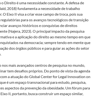
 o Direito é uma necessidade constante. A defesa de
daid, 2018) fundamenta a necessidade de trabalho
. O Eixo II visa a criar esse campo de troca, pois sua
 regulatórias para os avanços tecnológicos de transição
ciar avanços históricos e conquistas de direitos
nte (Najera, 2023). O principal impacto da pesquisa
ormativa e a aplicação do direito ao mesmo tempo em que
conquistados na democracia; sempre tendo em mente que
ção dos órgãos públicos e para guiar as ações do setor
.
ão nos mais avançados centros de pesquisa no mundo,
linar tem desafios próprios. Do ponto de vista da agenda
 com a atuação do Global Center for Legal Innovation on
ue é um espaço transnacional para estudo, pesquisa,
ntes aspectos da prevenção da obesidade. Um fórum para
 Eixo II, portanto, busca construir um espaço similar,