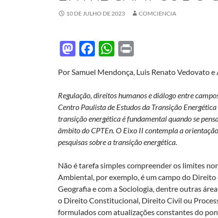
10 DE JULHO DE 2023
COMCIENCIA
M
F
W
P
as
ac
h
ri
Por Samuel Mendonça, Luis Renato Vedovato e A
to
e
at
nt
d
b
s
Regulação, direitos humanos e diálogo entre campos
o
o
A
Centro Paulista de Estudos da Transição Energétic
transição energética é fundamental quando se pensa
n
o
p
âmbito do CPTEn. O Eixo II contempla a orientação 
k
p
pesquisas sobre a transição energética.
Não é tarefa simples compreender os limites no
Ambiental, por exemplo, é um campo do Direito 
Geografia e com a Sociologia, dentre outras área
o Direito Constitucional, Direito Civil ou Process
formulados com atualizações constantes do pon