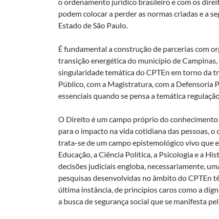
o ordenamento jurídico brasileiro e com os dire
podem colocar a perder as normas criadas e a s
Estado de São Paulo.
É fundamental a construção de parcerias com orga
transição energética do município de Campinas, 
singularidade temática do CPTEn em torno da tra
Público, com a Magistratura, com a Defensoria P
essenciais quando se pensa a temática regulação,
O Direito é um campo próprio do conhecimento q
para o impacto na vida cotidiana das pessoas, o q
trata-se de um campo epistemológico vivo que en
Educação, a Ciência Política, a Psicologia e a His
decisões judiciais engloba, necessariamente, u
pesquisas desenvolvidas no âmbito do CPTEn têm c
última instância, de princípios caros como a dig
a busca de segurança social que se manifesta pe