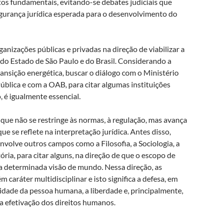
itos fundamentais, evitando-se debates judiciais que
egurança jurídica esperada para o desenvolvimento do
nizações públicas e privadas na direção de viabilizar a
do Estado de São Paulo e do Brasil. Considerando a
nsição energética, buscar o diálogo com o Ministério
ública e com a OAB, para citar algumas instituições
 é igualmente essencial.
ue não se restringe às normas, à regulação, mas avança
ue se reflete na interpretação jurídica. Antes disso,
volve outros campos como a Filosofia, a Sociologia, a
tória, para citar alguns, na direção de que o escopo de
ma determinada visão de mundo. Nessa direção, as
aráter multidisciplinar e isto significa a defesa, em
nidade da pessoa humana, a liberdade e, principalmente,
la efetivação dos direitos humanos.