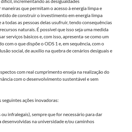
s difícil, incrementando as desigualdades
 maneiras que permitam o acesso à energia limpa e
sentido de construir o investimento em energia limpa
 a todas as pessoas delas usufruir, tendo consequências
ecursos naturais. É possível que isso seja uma medida
ar serviços básicos e, com isso, apresenta-se como um
ndo com o que dispõe o ODS 1 e, em sequência, com o
são social, de auxílio na quebra de cenários desiguais e
aspectos com real cumprimento enseja na realização do
ância com o desenvolvimento sustentável e sem
s seguintes ações inovadoras:
ou infralegais), sempre que for necessário para dar
ca desenvolvidas na universidade e/ou caminhos