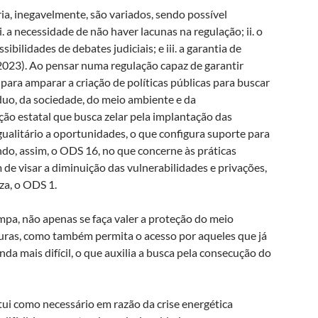
ia, inegavelmente, são variados, sendo possível
. a necessidade de não haver lacunas na regulação; ii. o
ilidades de debates judiciais; e iii. a garantia de
, 2023). Ao pensar numa regulação capaz de garantir
 para amparar a criação de políticas públicas para buscar
íduo, da sociedade, do meio ambiente e da
ão estatal que busca zelar pela implantação das
igualitário a oportunidades, o que configura suporte para
do, assim, o ODS 16, no que concerne às práticas
de visar a diminuição das vulnerabilidades e privações,
za, o ODS 1.
impa, não apenas se faça valer a proteção do meio
turas, como também permita o acesso por aqueles que já
inda mais difícil, o que auxilia a busca pela consecução do
tui como necessário em razão da crise energética