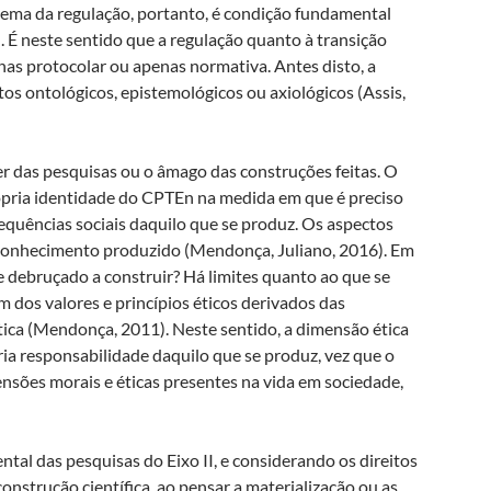
tema da regulação, portanto, é condição fundamental
. É neste sentido que a regulação quanto à transição
as protocolar ou apenas normativa. Antes disto, a
s ontológicos, epistemológicos ou axiológicos (Assis,
er das pesquisas ou o âmago das construções feitas. O
rópria identidade do CPTEn na medida em que é preciso
equências sociais daquilo que se produz. Os aspectos
 conhecimento produzido (Mendonça, Juliano, 2016). Em
 debruçado a construir? Há limites quanto ao que se
m dos valores e princípios éticos derivados das
tica (Mendonça, 2011). Neste sentido, a dimensão ética
ria responsabilidade daquilo que se produz, vez que o
ensões morais e éticas presentes na vida em sociedade,
ntal das pesquisas do Eixo II, e considerando os direitos
strução científica, ao pensar a materialização ou as