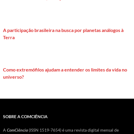
A participação brasileira na busca por planetas análogos à
Terra
Como extremófilos ajudam a entender os limites da vida no
universo?
SOBRE A COMCIÊNCIA
A
ComCiência
(ISSN 1519-7654) é uma revista digital mensal de