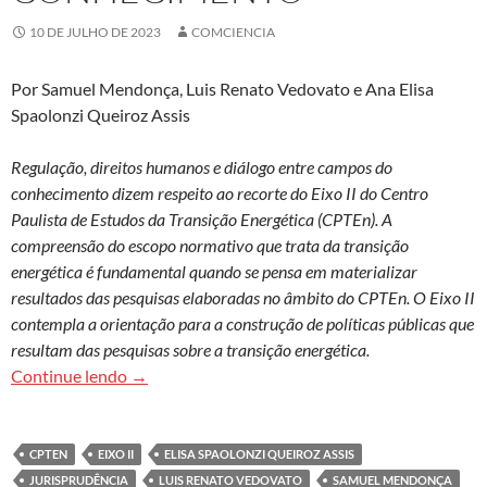
10 DE JULHO DE 2023
COMCIENCIA
Por Samuel Mendonça, Luis Renato Vedovato e Ana Elisa
Spaolonzi Queiroz Assis
Regulação, direitos humanos e diálogo entre campos do
conhecimento dizem respeito ao recorte do Eixo II do Centro
Paulista de Estudos da Transição Energética (CPTEn). A
compreensão do escopo normativo que trata da transição
energética é fundamental quando se pensa em materializar
resultados das pesquisas elaboradas no âmbito do CPTEn. O Eixo II
contempla a orientação para a construção de políticas públicas que
resultam das pesquisas sobre a transição energética.
Regulação, direitos humanos e diálogo entre c
Continue lendo
→
CPTEN
EIXO II
ELISA SPAOLONZI QUEIROZ ASSIS
JURISPRUDÊNCIA
LUIS RENATO VEDOVATO
SAMUEL MENDONÇA