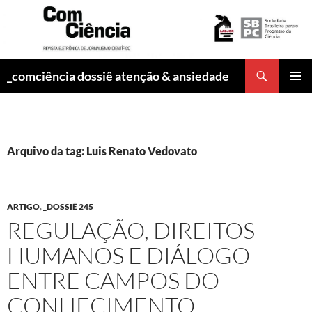
Pesquisar
_comciência dossiê atenção & ansiedade
PULAR
MENU
PARA
PRINCI
O
CONTEÚDO
Arquivo da tag: Luis Renato Vedovato
ARTIGO
,
_DOSSIÊ 245
REGULAÇÃO, DIREITOS
HUMANOS E DIÁLOGO
ENTRE CAMPOS DO
CONHECIMENTO