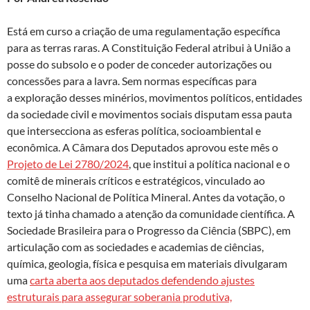
o
o
A
n
o
p
Está em curso a criação de uma regulamentação específica
k
p
para as terras raras. A Constituição Federal atribui à União a
posse do subsolo e o poder de conceder autorizações ou
concessões para a lavra. Sem normas específicas para
a exploração desses minérios, movimentos políticos, entidades
da sociedade civil e movimentos sociais disputam essa pauta
que intersecciona as esferas política, socioambiental e
econômica. A Câmara dos Deputados aprovou este mês o
Projeto de Lei 2780/2024
, que institui a política nacional e o
comitê de minerais críticos e estratégicos, vinculado ao
Conselho Nacional de Política Mineral. Antes da votação, o
texto já tinha chamado a atenção da comunidade científica. A
Sociedade Brasileira para o Progresso da Ciência (SBPC), em
articulação com as sociedades e academias de ciências,
química, geologia, física e pesquisa em materiais divulgaram
uma
carta aberta aos deputados defendendo ajustes
estruturais para assegurar soberania produtiva,