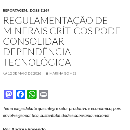
REPORTAGEM
,
_DOSSIÊ 269
REGULAMENTAÇÃO DE
MINERAIS CRÍTICOS PODE
CONSOLIDAR
DEPENDÊNCIA
TECNOLÓGICA
12 DE MAIO DE 2026
MARINA GOMES
M
F
W
P
as
ac
h
ri
Tema exige debate que integre setor produtivo e econômico, pois
to
e
at
nt
envolve geopolítica, sustentabilidade e soberania nacional
d
b
s
Por Andrea Rosendo