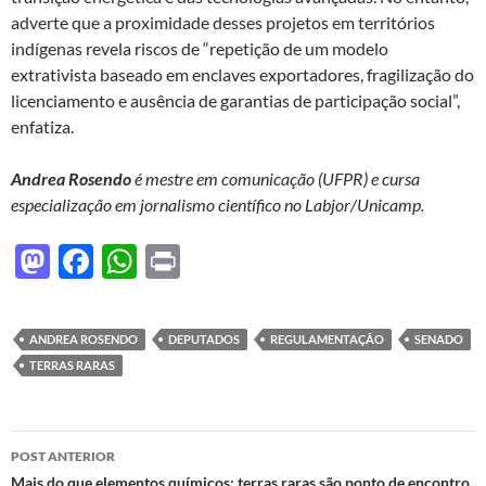
adverte que a proximidade desses projetos em territórios
indígenas revela riscos de “repetição de um modelo
extrativista baseado em enclaves exportadores, fragilização do
licenciamento e ausência de garantias de participação social”,
enfatiza.
Andrea Rosendo
é mestre em comunicação (UFPR) e cursa
especialização em jornalismo científico no Labjor/Unicamp.
M
F
W
P
as
ac
h
ri
to
e
at
nt
ANDREA ROSENDO
DEPUTADOS
REGULAMENTAÇÃO
SENADO
d
b
s
TERRAS RARAS
o
o
A
n
o
p
Navegação
POST ANTERIOR
k
p
de
Mais do que elementos químicos: terras raras são ponto de encontro