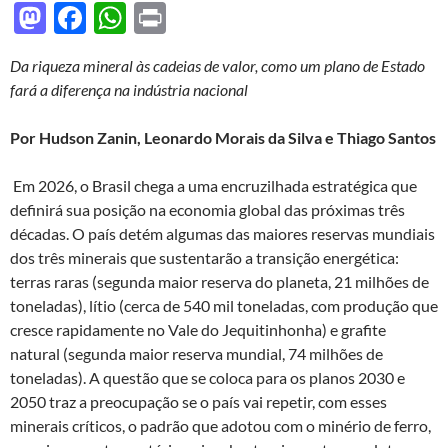
M
F
W
P
as
ac
h
ri
Da riqueza mineral às cadeias de valor, como um plano de Estado
to
e
at
nt
fará a diferença na indústria nacional
d
b
s
o
o
A
Por Hudson Zanin, Leonardo Morais da Silva e Thiago Santos
n
o
p
Em 2026, o Brasil chega a uma encruzilhada estratégica que
k
p
definirá sua posição na economia global das próximas três
décadas. O país detém algumas das maiores reservas mundiais
dos três minerais que sustentarão a transição energética:
terras raras (segunda maior reserva do planeta, 21 milhões de
toneladas), lítio (cerca de 540 mil toneladas, com produção que
cresce rapidamente no Vale do Jequitinhonha) e grafite
natural (segunda maior reserva mundial, 74 milhões de
toneladas). A questão que se coloca para os planos 2030 e
2050 traz a preocupação se o país vai repetir, com esses
minerais críticos, o padrão que adotou com o minério de ferro,