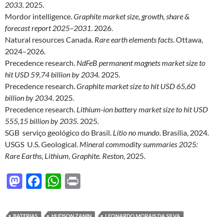
2033
. 2025.
Mordor intelligence.
Graphite market size, growth, share &
forecast report 2025–2031
. 2026.
Natural resources Canada.
Rare earth elements facts
. Ottawa,
2024–2026.
Precedence research.
NdFeB permanent magnets market size to
hit USD 59,74 billion by 2034.
2025.
Precedence research.
Graphite market size to hit USD 65,60
billion by 2034
. 2025.
Precedence research.
Lithium-ion battery market size to hit USD
555,15 billion by 2035
. 2025.
SGB serviço geológico do Brasil.
Lítio no mundo
. Brasília, 2024.
USGS U.S. Geological.
Mineral commodity summaries 2025:
Rare Earths, Lithium, Graphite. Reston
, 2025.
M
F
W
P
as
ac
h
ri
to
e
at
nt
BATERIAS
HUDSON ZANIN
LEONARDO MORAIS DA SILVA