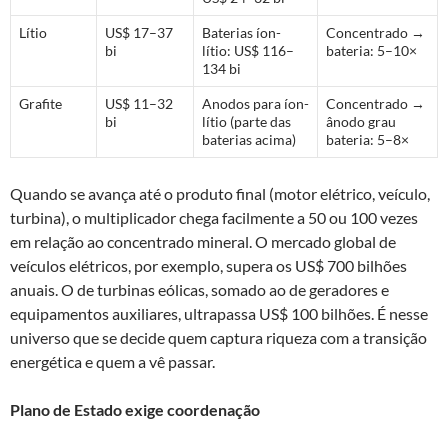
Lítio
US$ 17–37
Baterias íon-
Concentrado →
bi
lítio: US$ 116–
bateria: 5–10×
134 bi
Grafite
US$ 11–32
Anodos para íon-
Concentrado →
bi
lítio (parte das
ânodo grau
baterias acima)
bateria: 5–8×
Quando se avança até o produto final (motor elétrico, veículo,
turbina), o multiplicador chega facilmente a 50 ou 100 vezes
em relação ao concentrado mineral. O mercado global de
veículos elétricos, por exemplo, supera os US$ 700 bilhões
anuais. O de turbinas eólicas, somado ao de geradores e
equipamentos auxiliares, ultrapassa US$ 100 bilhões. É nesse
universo que se decide quem captura riqueza com a transição
energética e quem a vê passar.
Plano de Estado exige coordenação