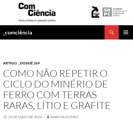
Pesquisar
_comciência
PULAR
MENU
PARA
PRINCI
O
CONTEÚDO
ARTIGO
,
_DOSSIÊ 269
COMO NÃO REPETIR O
CICLO DO MINÉRIO DE
FERRO COM TERRAS
RARAS, LÍTIO E GRAFITE
10 DE MAIO DE 2026
MARINA GOMES