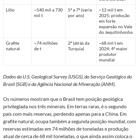
Lítio
~540 mil a 730
5ª a 7ª (varia
~12 mil t em
mil t
por ano)
2025; produção
em forte
expansão no Vale
do Jequitinhonha
Grafite
~74 milhões
2ª (atrás da
~68 mil t em
natural
de t
Turquia)
2024; 4º maior
produtor
mundial
Dados da U.S. Geological Survey (USGS), do Serviço Geológico do
Brasil (SGB) e da Agência Nacional de Mineração (ANM).
Os números mostram que o Brasil tem posição geológica
privilegiada nos três minerais. Em terras raras, é o segundo
país com mais reservas, perdendo apenas para a China. Em
grafite natural, ocupa também a segunda posição mundial, com
reservas estimadas em 74 milhões de toneladas e produção
atual de cerca de 68 mil toneladas, o que ainda assim coloca o