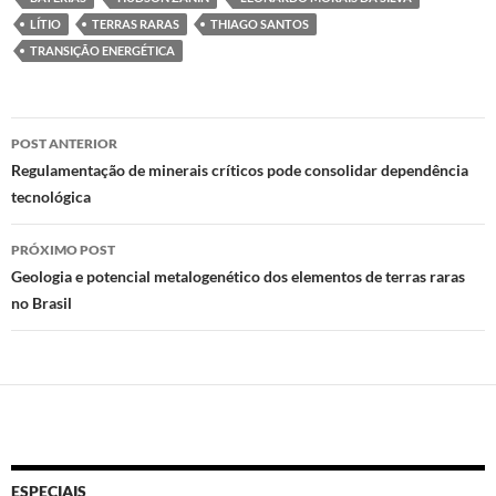
d
b
s
LÍTIO
TERRAS RARAS
THIAGO SANTOS
o
o
A
TRANSIÇÃO ENERGÉTICA
n
o
p
k
p
Navegação
POST ANTERIOR
de
Regulamentação de minerais críticos pode consolidar dependência
tecnológica
posts
PRÓXIMO POST
Geologia e potencial metalogenético dos elementos de terras raras
no Brasil
ESPECIAIS