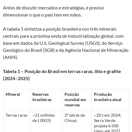
Antes de discutir mercados e estratégias, é preciso
dimensionar o que o país tem em mãos.
A tabela 1 sintetiza a posição brasileira nos três minerais
centrais para a próxima onda de industrialização global, com
base em dados da U.S. Geological Survey (USGS), do Serviço
Geológico do Brasil (SGB) e da Agência Nacional de Mineração
(ANM).
Tabela 1 – Posição do Brasil em terras raras, lítio e grafite
(2024–2025)
Mineral
Reservas
Posição
Produção
brasileiras
mundial em
brasileira atual
reservas
Terras raras
~21 milhões
2ª (atrás da
~20 t em 2024;
de t (REO)
China)
Serra Verde
projeta 6.500
t/ano até 2027