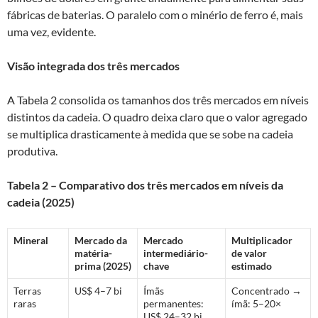
fábricas de baterias. O paralelo com o minério de ferro é, mais
uma vez, evidente.
Visão integrada dos três mercados
A Tabela 2 consolida os tamanhos dos três mercados em níveis
distintos da cadeia. O quadro deixa claro que o valor agregado
se multiplica drasticamente à medida que se sobe na cadeia
produtiva.
Tabela 2 – Comparativo dos três mercados em níveis da
cadeia (2025)
Mineral
Mercado da
Mercado
Multiplicador
matéria-
intermediário-
de valor
prima (2025)
chave
estimado
Terras
US$ 4–7 bi
Ímãs
Concentrado →
raras
permanentes:
ímã: 5–20×
US$ 24–32 bi