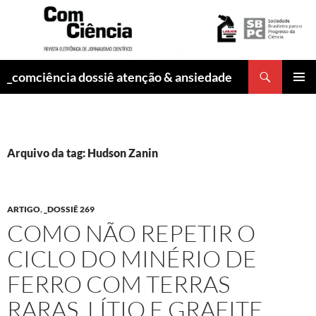
Pesquisar
_comciência dossiê atenção & ansiedade
PULAR
MENU
PARA
PRINCI
O
CONTEÚDO
Arquivo da tag: Hudson Zanin
ARTIGO
,
_DOSSIÊ 269
COMO NÃO REPETIR O
CICLO DO MINÉRIO DE
FERRO COM TERRAS
RARAS, LÍTIO E GRAFITE