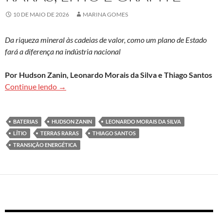
10 DE MAIO DE 2026
MARINA GOMES
Da riqueza mineral às cadeias de valor, como um plano de Estado
fará a diferença na indústria nacional
Por Hudson Zanin, Leonardo Morais da Silva e Thiago Santos
Como não repetir o ciclo do minério de ferro com t
Continue lendo
→
BATERIAS
HUDSON ZANIN
LEONARDO MORAIS DA SILVA
LÍTIO
TERRAS RARAS
THIAGO SANTOS
TRANSIÇÃO ENERGÉTICA