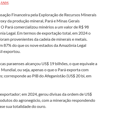
e
ANM
.
ação Financeira pela Exploração de Recursos Minerais
roxy
da produção mineral, Pará e Minas Gerais
O Pará comercializou minérios a um valor de R$ 98
nia Legal. Em termos de exportação total, em 2024 o
oram provenientes da cadeia de minerais e metais.
am 87% do que os nove estados da Amazônia Legal
il exportou.
cas paraenses alcançou US$ 19 bilhões, o que equivale a
 Mundial, ou seja, apenas o que o Pará exporta com
es; corresponde ao PIB do Afeganistão (US$ 20 bi, em
xportador; em 2024, gerou divisas da ordem de US$
 produtos do agronegócio, com a mineração respondendo
se sua totalidade do ouro.