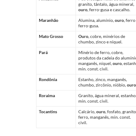
granito, tântalo, água mineral,
ouro
, ferro-gusa e cascalho.
Maranhão
Alumina, alumínio,
ouro
, ferro
ferro-gusa.
Mato Grosso
Ouro
, cobre, minérios de
chumbo, zinco e níquel.
Pará
Minério de ferro, cobre,
produtos da cadeia do alumíni
manganês, níquel,
ouro
, estanh
min. const. civil.
Rondônia
Estanho, zinco, manganês,
chumbo, zircônio, nióbio,
ouro
Roraima
Granito, água mineral, estanho
min. const. civil.
Tocantins
Calcário,
ouro
, fosfato, granito
ferro, manganês, min. const.
civil.