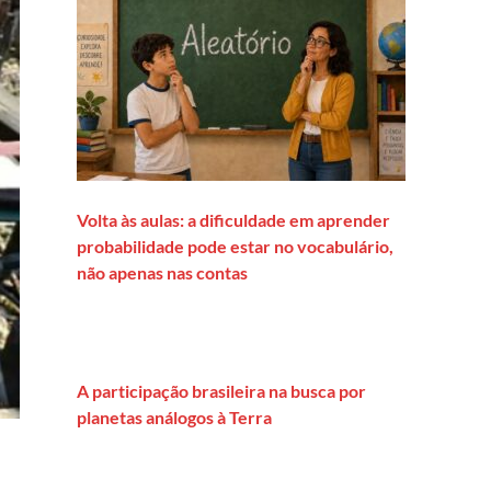
Volta às aulas: a dificuldade em aprender
probabilidade pode estar no vocabulário,
não apenas nas contas
A participação brasileira na busca por
planetas análogos à Terra