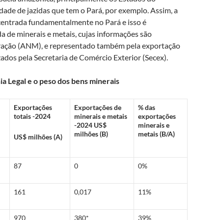
ade de jazidas que tem o Pará, por exemplo. Assim, a
centrada fundamentalmente no Pará e isso é
a de minerais e metais, cujas informações são
eração (ANM), e representado também pela exportação
ados pela Secretaria de Comércio Exterior (Secex).
a Legal e o peso dos bens minerais
Exportações
Exportações de
% das
totais -2024
minerais e metais
exportações
-2024 US$
minerais e
milhões (B)
metais (B/A)
US$ milhões (A)
87
0
0%
161
0,017
11%
970
380*
39%