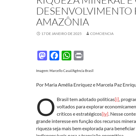
DESENVOLVIMENTO 
AMAZÔNIA
17 DE JANEIRO DE 2025
COMCIENCIA
M
F
W
P
as
ac
h
ri
Imagem: Marcello Casal/Agência Brasil
to
e
at
nt
d
b
s
Por Maria Amélia Enríquez e Marcela Paz Enríq
o
o
A
O
Brasil tem adotado políticas
[i]
, progr
n
o
p
voltados para explorar economicamente
k
p
críticos e estratégicos
[iv]
. Nesse cont
grande interesse em função dos recursos minera
riqueza seja mais bem explorada para beneficiar
indispensáveis para a transição energética.