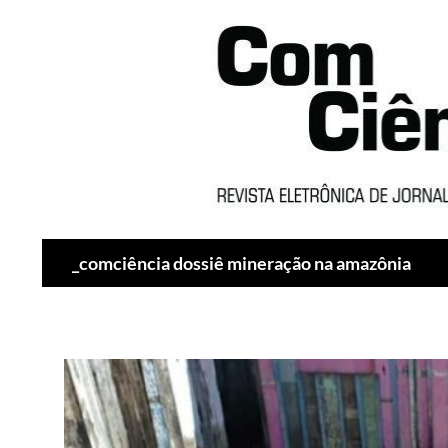
Pesquisar
_comciência dossiê mineração na amazônia