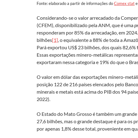
Fonte: elaborado a partir de informações do
Comex stat
Considerando-se o valor arrecadado da Compens
(CFEM), disponibilizado pela ANM, que é uma
p
responderam por 85% da arrecadação, em 2024. 
bilhões
[1]
, o equivalente a 88% de toda a Amazô
Pará exportou US$ 23 bilhões, dos quais 82,6% f
Essas exportações minero-metálicas represent
exportaram nessa categoria e 19% do que o Bras
O valor em dólar das exportações minero-metáli
posição 122 de 216 países elencados pelo Banco
minerais e metais está acima do PIB dos 94 país
2022).
O Estado do Mato Grosso é também um grande e
27,6 bilhões, mas o grande destaque é para os
por apenas 1,8% desse total, proveniente em qua