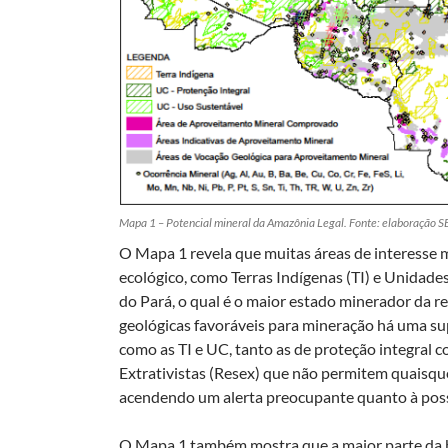
Mapa 1 – Potencial mineral da Amazônia Legal. Fonte: elaboração
O Mapa 1 revela que muitas áreas de interesse m
ecológico, como Terras Indígenas (TI) e Unidade
do Pará, o qual é o maior estado minerador da r
geológicas favoráveis para mineração há uma su
como as TI e UC, tanto as de proteção integral 
Extrativistas (Resex) que não permitem quaisquer
acendendo um alerta preocupante quanto à possi
O Mapa 1 também mostra que a maior parte da b