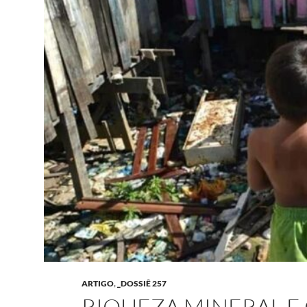
ARTIGO
,
_DOSSIÊ 257
RIQUEZA MINERAL E