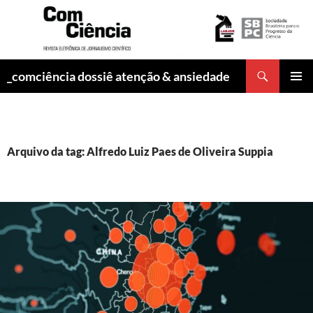
Pesquisar
_comciência dossiê atenção & ansiedade
PULAR
MENU
PARA
PRINCI
O
CONTEÚDO
Arquivo da tag: Alfredo Luiz Paes de Oliveira Suppia