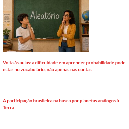
Volta às aulas: a dificuldade em aprender probabilidade pode
estar no vocabulário, não apenas nas contas
A participação brasileira na busca por planetas análogos à
Terra