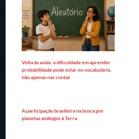
Volta às aulas: a dificuldade em aprender
probabilidade pode estar no vocabulário,
não apenas nas contas
A participação brasileira na busca por
planetas análogos à Terra