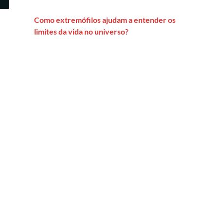
Como extremófilos ajudam a entender os
limites da vida no universo?
na vida real