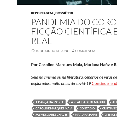
REPORTAGEM
,
_DOSSIÊ 218
PANDEMIA DO CORON
FICÇÃO CIENTÍFICA
REAL
10 DE JUNHO DE 2020
COMCIENCIA
Por
Caroline Marques Maia, Mariana Hafiz e 
Seja no cinema ou na literatura, cenários de vírus 
explorados muito antes da covid-19
Continue len
A DANÇA DA MORTE
A REALIDADE DE MADHU
ALF
CAROLINE MARQUES MAIA
CONTÁGIO
CRISTIAN
JAYME SOARES CHAVES
MARIANA HAFIZ
O ENIG