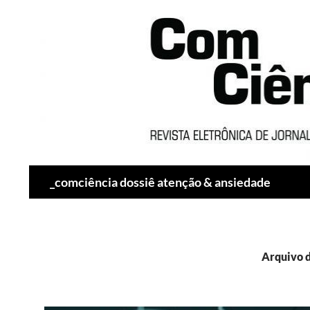
Pesquisar
_comciência dossiê atenção & ansiedade
Arquivo d