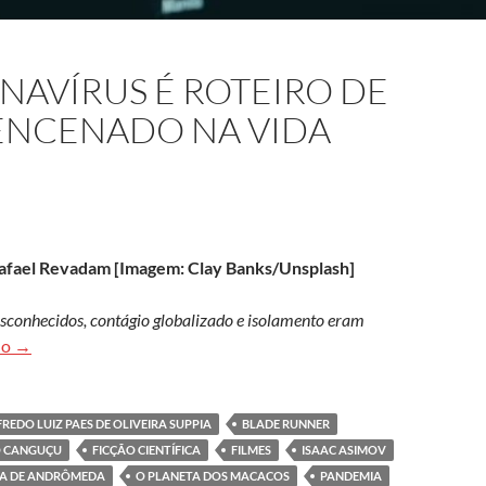
AVÍRUS É ROTEIRO DE
 ENCENADO NA VIDA
Rafael Revadam [Imagem:
Clay Banks/Unsplash]
desconhecidos, contágio globalizado e isolamento eram
Pandemia do coronavírus é roteiro de ficção científica encenado 
do
→
REDO LUIZ PAES DE OLIVEIRA SUPPIA
BLADE RUNNER
O CANGUÇU
FICÇÃO CIENTÍFICA
FILMES
ISAAC ASIMOV
MA DE ANDRÔMEDA
O PLANETA DOS MACACOS
PANDEMIA