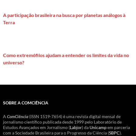
A participação brasileira na busca por planetas análogos à
Terra
Como extremófilos ajudam a entender os limites da vida no
universo?
SOBRE A COMCIÊNCIA
A
ComCiência
(ISSN 1519-7654) é uma revista digital mensal de
jornalismo científico publicada desde 1999 pelo Laboratório de
Estudos Avançados em Jornalismo (
Labjor
) da
Unicamp
em parceria
com a Sociedade Brasileira para o Progresso da Ciência (
SBPC
).