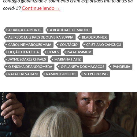
contágio globalizado e isolamento eram explorados muito antes da
Pandemia do coronavírus é roteiro de fi
covid-19
Continue lendo
→
A DANÇA DA MORTE
A REALIDADE DE MADHU
ALFREDO LUIZ PAES DE OLIVEIRA SUPPIA
BLADE RUNNER
CAROLINE MARQUES MAIA
CONTÁGIO
CRISTIANO CANGUÇU
FICÇÃO CIENTÍFICA
FILMES
ISAAC ASIMOV
JAYME SOARES CHAVES
MARIANA HAFIZ
O ENIGMA DE ANDRÔMEDA
O PLANETA DOS MACACOS
PANDEMIA
RAFAEL REVADAM
RAMIRO GIROLDO
STEPHEN KING