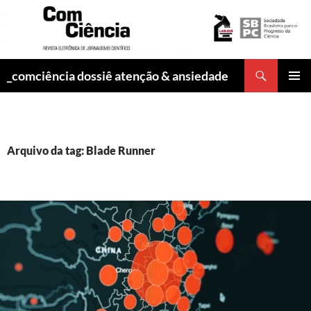
Pesquisar
_comciência dossiê atenção & ansiedade
PULAR
MENU
PARA
PRINCI
O
CONTEÚDO
Arquivo da tag: Blade Runner