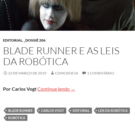
EDITORIAL
,
_DOSSIÊ 206
BLADE RUNNER E AS LEIS
DA ROBÓTICA
22 DE MARÇO DE 2019
COMCIENCIA
1 COMENTÁRIO
Blade runner e as Leis da Robót
Por Carlos Vogt
Continue lendo
→
BLADE RUNNER
CARLOS VOGT
EDITORIAL
LEIS DA ROBÓTICA
ROBÓTICA