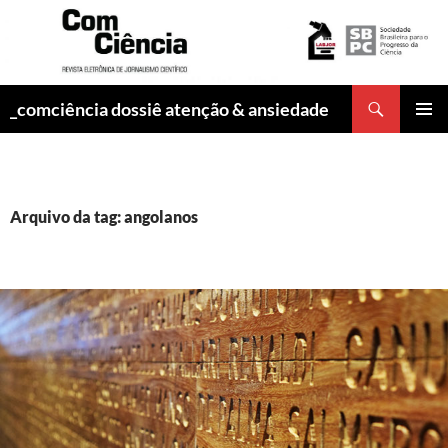
Pesquisar
_comciência dossiê atenção & ansiedade
PULAR
MENU
PARA
PRINCI
O
CONTEÚDO
Arquivo da tag: angolanos