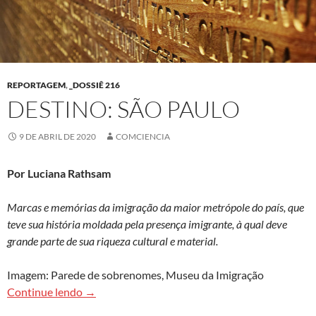
REPORTAGEM
,
_DOSSIÊ 216
DESTINO: SÃO PAULO
9 DE ABRIL DE 2020
COMCIENCIA
Por Luciana Rathsam
Marcas e memórias da imigração da maior metrópole do país, que
teve sua história moldada pela presença imigrante, à qual deve
grande parte de sua riqueza cultural e material.
Imagem: Parede de sobrenomes, Museu da Imigração
Destino: São Paulo
Continue lendo
→