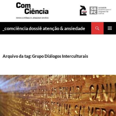
Pesquisar
_comciência dossiê atenção & ansiedade
PULAR
MENU
PARA
PRINCI
O
CONTEÚDO
Arquivo da tag: Grupo Diálogos Interculturais