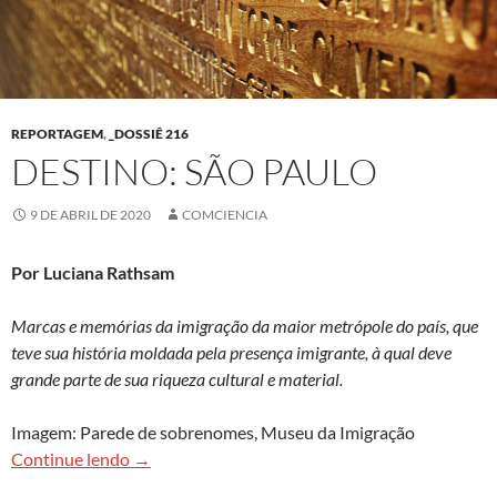
REPORTAGEM
,
_DOSSIÊ 216
DESTINO: SÃO PAULO
9 DE ABRIL DE 2020
COMCIENCIA
Por Luciana Rathsam
Marcas e memórias da imigração da maior metrópole do país, que
teve sua história moldada pela presença imigrante, à qual deve
grande parte de sua riqueza cultural e material.
Imagem: Parede de sobrenomes, Museu da Imigração
Destino: São Paulo
Continue lendo
→