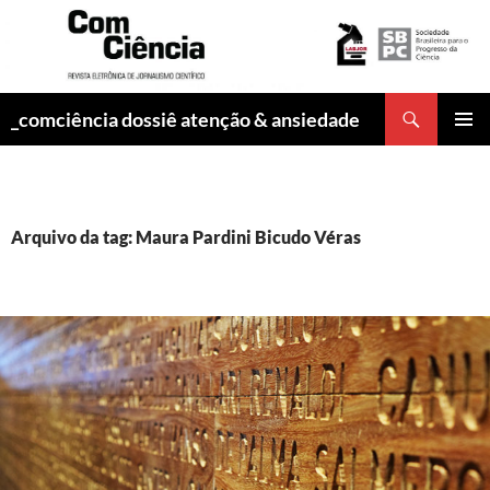
Pesquisar
_comciência dossiê atenção & ansiedade
PULAR
MENU
PARA
PRINCI
O
CONTEÚDO
Arquivo da tag: Maura Pardini Bicudo Véras