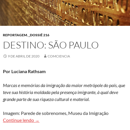
REPORTAGEM
,
_DOSSIÊ 216
DESTINO: SÃO PAULO
9 DE ABRIL DE 2020
COMCIENCIA
Por Luciana Rathsam
Marcas e memórias da imigração da maior metrópole do país, que
teve sua história moldada pela presença imigrante, à qual deve
grande parte de sua riqueza cultural e material.
Imagem: Parede de sobrenomes, Museu da Imigração
Destino: São Paulo
Continue lendo
→