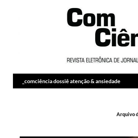
Pesquisar
_comciência dossiê atenção & ansiedade
Arquivo d