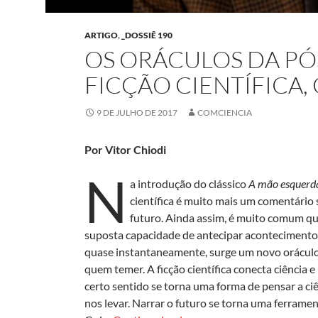
ARTIGO
,
_DOSSIÊ 190
OS ORÁCULOS DA P
FICÇÃO CIENTÍFICA,
9 DE JULHO DE 2017
COMCIENCIA
Por Vitor Chiodi
N
a introdução do clássico
A mão esquerda
científica é muito mais um comentário
futuro. Ainda assim, é muito comum que 
suposta capacidade de antecipar acontecimentos
quase instantaneamente, surge um novo oráculo qu
quem temer. A ficção científica conecta ciência 
certo sentido se torna uma forma de pensar a ci
nos levar. Narrar o futuro se torna uma ferrame