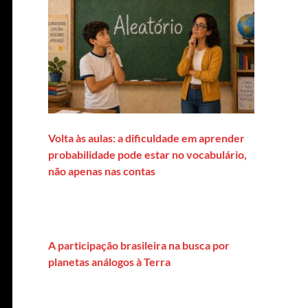
Volta às aulas: a dificuldade em aprender
probabilidade pode estar no vocabulário,
não apenas nas contas
A participação brasileira na busca por
planetas análogos à Terra