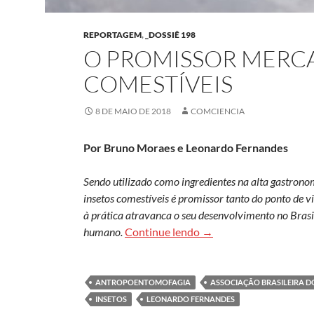
REPORTAGEM
,
_DOSSIÊ 198
O PROMISSOR MERCA
COMESTÍVEIS
8 DE MAIO DE 2018
COMCIENCIA
Por Bruno Moraes e Leonardo Fernandes
Sendo utilizado como ingredientes na alta gastrono
insetos comestíveis é promissor tanto do ponto de 
à prática atravanca o seu desenvolvimento no Brasi
O promissor mercado de
humano.
Continue lendo
→
ANTROPOENTOMOFAGIA
ASSOCIAÇÃO BRASILEIRA D
INSETOS
LEONARDO FERNANDES