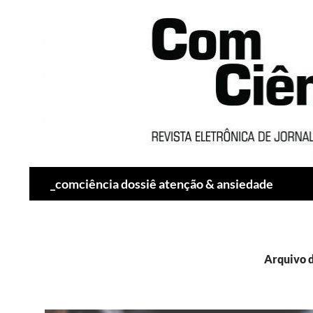
Pesquisar
_comciência dossiê atenção & ansiedade
Arquivo 