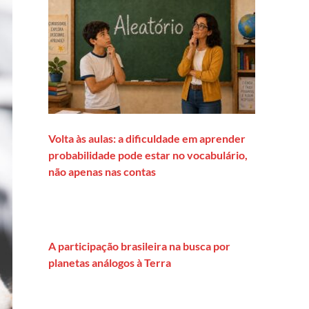
Volta às aulas: a dificuldade em aprender
probabilidade pode estar no vocabulário,
não apenas nas contas
A participação brasileira na busca por
planetas análogos à Terra