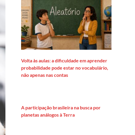
Volta às aulas: a dificuldade em aprender
probabilidade pode estar no vocabulário,
não apenas nas contas
A participação brasileira na busca por
planetas análogos à Terra