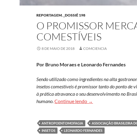
REPORTAGEM
,
_DOSSIÊ 198
O PROMISSOR MERCA
COMESTÍVEIS
8 DE MAIO DE 2018
COMCIENCIA
Por Bruno Moraes e Leonardo Fernandes
Sendo utilizado como ingredientes na alta gastrono
insetos comestíveis é promissor tanto do ponto de 
à prática atravanca o seu desenvolvimento no Brasi
O promissor mercado de
humano.
Continue lendo
→
ANTROPOENTOMOFAGIA
ASSOCIAÇÃO BRASILEIRA D
INSETOS
LEONARDO FERNANDES