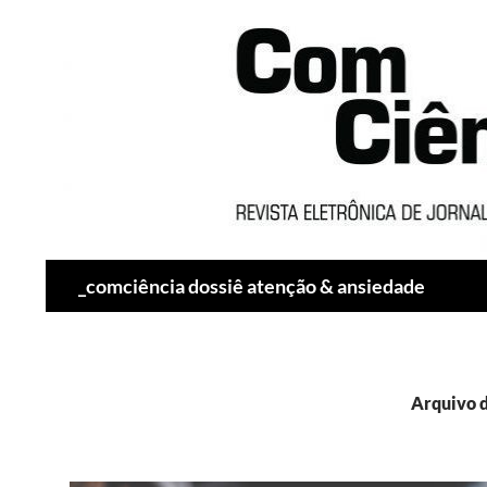
Pesquisar
_comciência dossiê atenção & ansiedade
Arquivo d