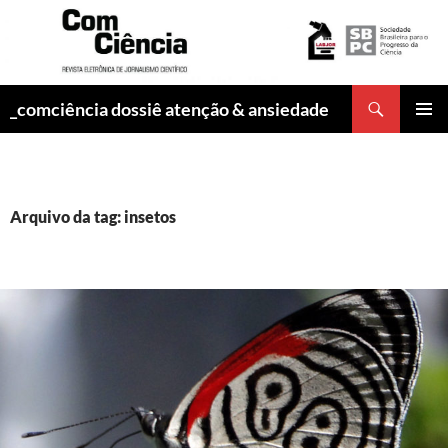
Pesquisar
_comciência dossiê atenção & ansiedade
PULAR
MENU
PARA
PRINCI
O
CONTEÚDO
Arquivo da tag: insetos