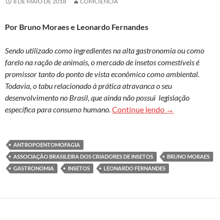
8 DE MAIO DE 2018
COMCIENCIA
Por Bruno Moraes e Leonardo Fernandes
Sendo utilizado como ingredientes na alta gastronomia ou como
farelo na ração de animais, o mercado de insetos comestíveis é
promissor tanto do ponto de vista econômico como ambiental.
Todavia, o tabu relacionado à prática atravanca o seu
desenvolvimento no Brasil, que ainda não possui legislação
O promissor mer
específica para consumo humano.
Continue lendo
→
ANTROPOENTOMOFAGIA
ASSOCIAÇÃO BRASILEIRA DOS CRIADORES DE INSETOS
BRUNO MORAES
GASTRONOMIA
INSETOS
LEONARDO FERNANDES