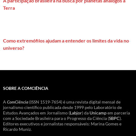
A participação brasileira na busca por planetas análogos à
Terra
Como extremófilos ajudam a entender os limites da vida no
universo?
SOBRE A COMCIÊNCIA
A
ComCiência
(ISSN 1519-7654) é uma revista digital mensal de
jornalismo científico publicada desde 1999 pelo Laboratório de
Estudos Avançados em Jornalismo (
Labjor
) da
Unicamp
em parceria
com a Sociedade Brasileira para o Progresso da Ciência (
SBPC
).
Editores executivos e jornalistas responsáveis: Marina Gomes e
Ricardo Muniz.