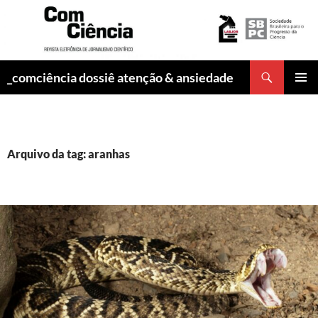
Pesquisar
_comciência dossiê atenção & ansiedade
PULAR
MENU
PARA
PRINCI
O
CONTEÚDO
Arquivo da tag: aranhas