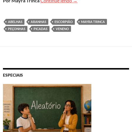
Cobra ou escorpião? Composi
Por Mayra Trinca
Continue lendo
→
ABELHAS
ARANHAS
ESCORPIÃO
MAYRA TRINCA
PEÇONHAS
PICADAS
VENENO
ESPECIAIS