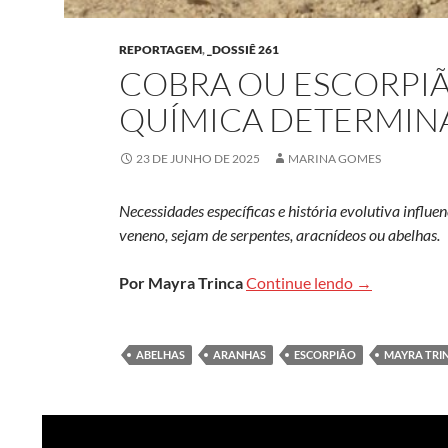
REPORTAGEM
,
_DOSSIÊ 261
COBRA OU ESCORPI
QUÍMICA DETERMIN
23 DE JUNHO DE 2025
MARINA GOMES
Necessidades específicas e história evolutiva influ
veneno, sejam de serpentes, aracnídeos ou abelhas.
Cobra ou esc
Por Mayra Trinca
Continue lendo
→
ABELHAS
ARANHAS
ESCORPIÃO
MAYRA TRI