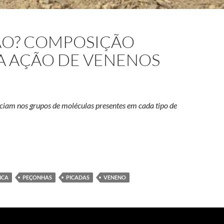
ÃO? COMPOSIÇÃO
A AÇÃO DE VENENOS
enciam nos grupos de moléculas presentes em cada tipo de
orpião? Composição química determina ação de venenos
NCA
PEÇONHAS
PICADAS
VENENO