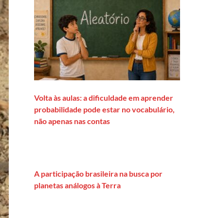
Volta às aulas: a dificuldade em aprender
probabilidade pode estar no vocabulário,
não apenas nas contas
A participação brasileira na busca por
planetas análogos à Terra