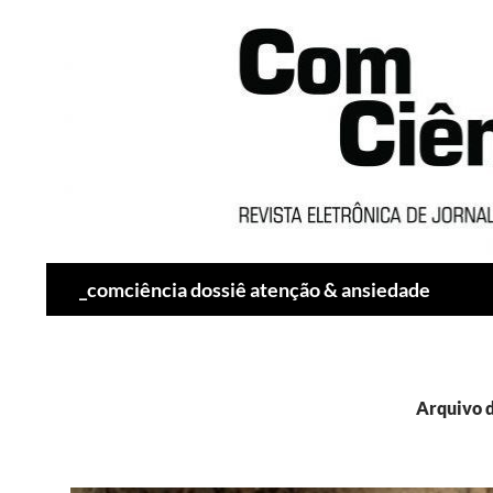
Pesquisar
_comciência dossiê atenção & ansiedade
Arquivo d