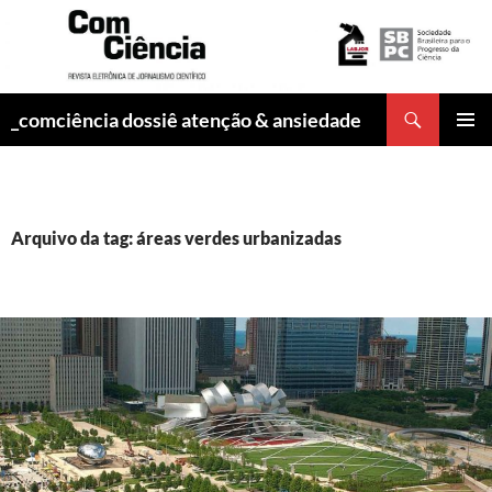
Pesquisar
_comciência dossiê atenção & ansiedade
PULAR
MENU
PARA
PRINCI
O
CONTEÚDO
Arquivo da tag: áreas verdes urbanizadas