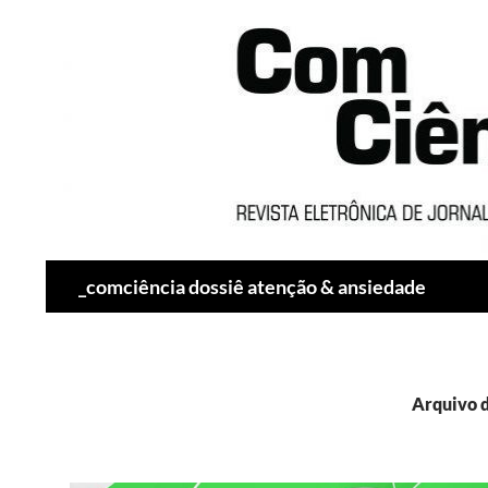
Pesquisar
_comciência dossiê atenção & ansiedade
Arquivo d