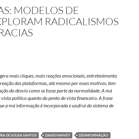
AS: MODELOS DE
XPLORAM RADICALISMOS
RACIAS
gera mais cliques, mais reações emocionais, entretenimento
 reação das plataformas, até mesmo por esses motivos, tem
ração do desvio como se fosse parte da normalidade. A má
ista político quanto do ponto de vista financeiro. A frase
rque a má informação é incorporada e usufrui do sistema de
ras lucrativas: modelos de negócio da web exploram radicalism
RA DE SOUSA SANTOS
DAVID HARVEY
DESINFORMAÇÃO