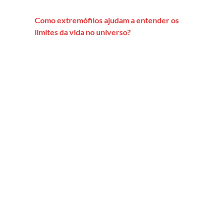
Como extremófilos ajudam a entender os
limites da vida no universo?
os e ameaçam democracias