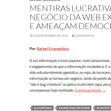
MENTIRAS LUCRATIV
NEGÓCIO DA WEB E
E AMEAÇAM DEMOC
4 DE SETEMBRO DE 2019
COMCIENCIA
Por
Rafael Evangelista
A má informação é mais popular, mais sensacional, 
e engajamento do que a informação verdadeira. E a
sido estruturalmente agnóstica, ou seja, de incorpo
informação se tornou um negócio, tanto do ponto de v
“não é bug, é feature” se aplica muito bem aqui, po
Menti
recompensas hoje instituído.
Continue lendo
→
ALGORITMOS
ASSIMETRIAS DE PODER
BOAVENTU