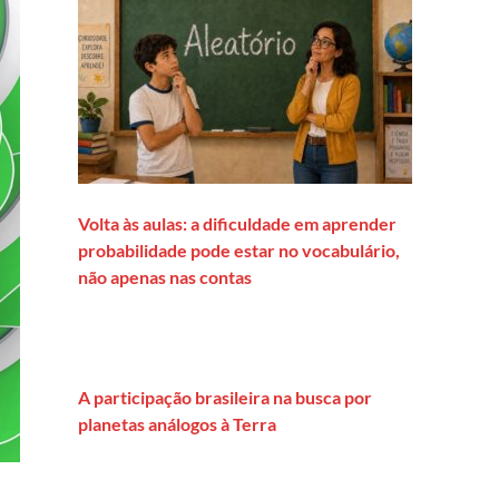
Volta às aulas: a dificuldade em aprender
probabilidade pode estar no vocabulário,
não apenas nas contas
A participação brasileira na busca por
planetas análogos à Terra