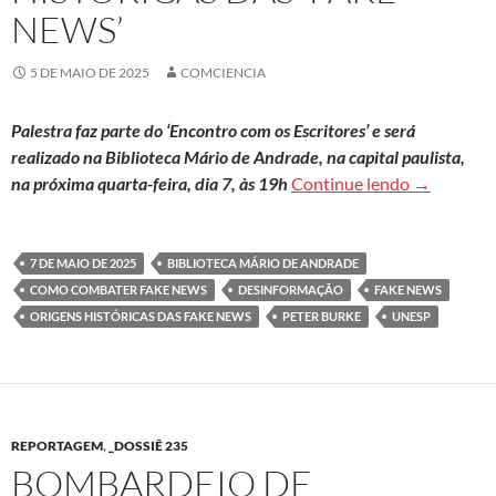
NEWS’
5 DE MAIO DE 2025
COMCIENCIA
Palestra faz parte do ‘Encontro com os Escritores’ e será
realizado na Biblioteca Mário de Andrade, na capital paulista,
Em evento g
na próxima quarta-feira, dia 7, às 19h
Continue lendo
→
7 DE MAIO DE 2025
BIBLIOTECA MÁRIO DE ANDRADE
COMO COMBATER FAKE NEWS
DESINFORMAÇÃO
FAKE NEWS
ORIGENS HISTÓRICAS DAS FAKE NEWS
PETER BURKE
UNESP
REPORTAGEM
,
_DOSSIÊ 235
BOMBARDEIO DE