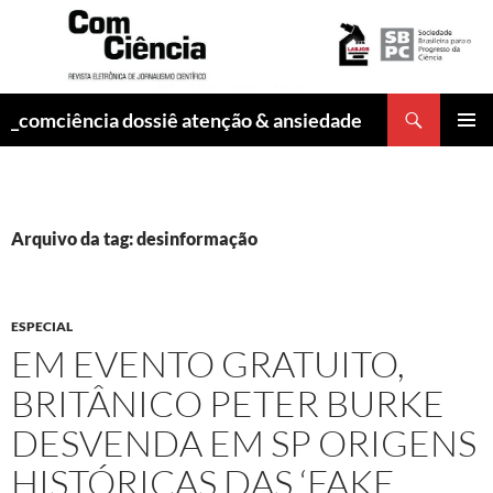
Pesquisar
_comciência dossiê atenção & ansiedade
PULAR
MENU
PARA
PRINCI
O
CONTEÚDO
Arquivo da tag: desinformação
ESPECIAL
EM EVENTO GRATUITO,
BRITÂNICO PETER BURKE
DESVENDA EM SP ORIGENS
HISTÓRICAS DAS ‘FAKE