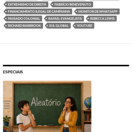
EXTREMISMO DE DIREITA
FABRÍCIO BENEVENUTO
FINANCIAMENTO ILEGAL DE CAMPANHA
MONITOR DE WHATSAPP
PASSADO COLONIAL
RAFAEL EVANGELISTA
REBECCA LEWIS
RICHARD BARBROOK
SUL GLOBAL
YOUTUBE
ESPECIAIS