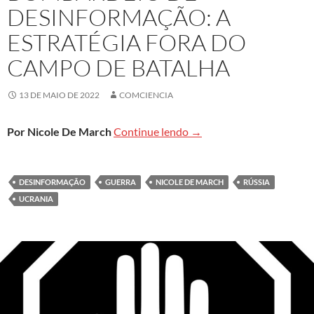
DESINFORMAÇÃO: A
ESTRATÉGIA FORA DO
CAMPO DE BATALHA
13 DE MAIO DE 2022
COMCIENCIA
Bombardeio de desinforma
Por Nicole De March
Continue lendo
→
DESINFORMAÇÃO
GUERRA
NICOLE DE MARCH
RÚSSIA
UCRANIA