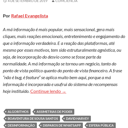
4 DE SETEMBRO DE 2019
COMCIENCIA
Por
Rafael Evangelista
A má informação é mais popular, mais sensacional, gera mais
cliques, mais reações emocionais, entretenimento e engajamento do
que a informação verdadeira. E a reação das plataformas, até
mesmo por esses motivos, tem sido estruturalmente agnóstica, ou
seja, de incorporação do desvio como se fosse parte da
normalidade. A má informação se tornou um negócio, tanto do
ponto de vista político quanto do ponto de vista financeiro. A frase
“não é bug, é feature” se aplica muito bem aqui, porque a má
informação é incorporada e usufrui do sistema de recompensas
Mentiras lucrativas: modelos de 
hoje instituído.
Continue lendo
→
ALGORITMOS
ASSIMETRIAS DE PODER
BOAVENTURA DE SOUSA SANTOS
DAVID HARVEY
DESINFORMAÇÃO
DISPAROS DE WHATSAPP
ESFERA PÚBLICA