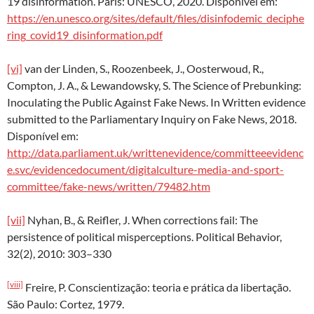
19 disinformation. Paris: UNESCO, 2020. Disponível em:
https://en.unesco.org/sites/default/files/disinfodemic_deciphe
ring_covid19_disinformation.pdf
[vi]
van der Linden, S., Roozenbeek, J., Oosterwoud, R.,
Compton, J. A., & Lewandowsky, S. The Science of Prebunking:
Inoculating the Public Against Fake News. In Written evidence
submitted to the Parliamentary Inquiry on Fake News, 2018.
Disponível em:
http://data.parliament.uk/writtenevidence/committeeevidenc
e.svc/evidencedocument/digitalculture-media-and-sport-
committee/fake-news/written/79482.htm
[vii]
Nyhan, B., & Reifler, J. When corrections fail: The
persistence of political misperceptions. Political Behavior,
32(2), 2010: 303–330
[viii]
Freire, P. Conscientização: teoria e prática da libertação.
São Paulo: Cortez, 1979.