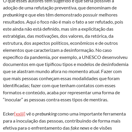
O que esses autores têm sugerido é que seria possível a
adoção de uma refutação preventiva, que denominam de
prebunking
e que eles têm demonstrado possuir melhores
resultados. Aqui o foco não é mais o fato a ser refutado, pois
este ainda não está definido, mas sim a explicitação das
estratégias, das motivações, dos valores, da retórica, da
estrutura, dos aspectos políticos, econômicos e de outros
elementos que caracterizam a desinformação. No caso
específico da pandemia, por exemplo, a UNESCO desenvolveu
documentos em que tipificou tipos e modelos de desinfodemia
que se alastram mundo afora no momento atual. Fazer com
que mais pessoas conheçam essas modalidades que foram
identificadas; fazer com que tenham contatos com esses
formatos e conteúdo, acaba por representar uma forma de
“inocular” as pessoas contra esses tipos de mentiras.
Ecker
[xxiii]
vê o
prebunking
como uma importante ferramenta
para a inoculação das pessoas, contribuindo de forma mais
efetiva para o enfrentamento das
fake news
e de visões