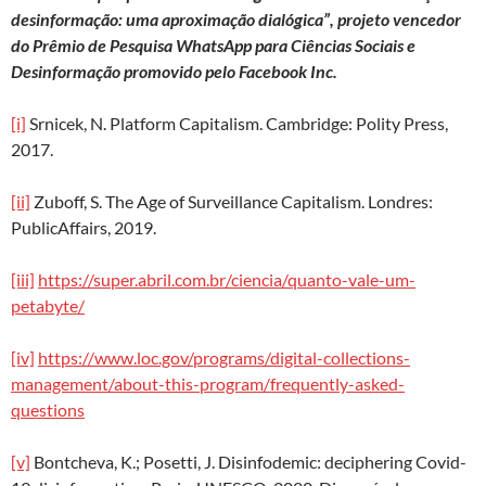
desinformação: uma aproximação dialógica”, projeto vencedor
do Prêmio de Pesquisa WhatsApp para Ciências Sociais e
Desinformação promovido pelo Facebook Inc.
[i]
Srnicek, N. Platform Capitalism. Cambridge: Polity Press,
2017.
[ii]
Zuboff, S. The Age of Surveillance Capitalism. Londres:
PublicAffairs, 2019.
[iii]
https://super.abril.com.br/ciencia/quanto-vale-um-
petabyte/
[iv]
https://www.loc.gov/programs/digital-collections-
management/about-this-program/frequently-asked-
questions
[v]
Bontcheva, K.; Posetti, J. Disinfodemic: deciphering Covid-