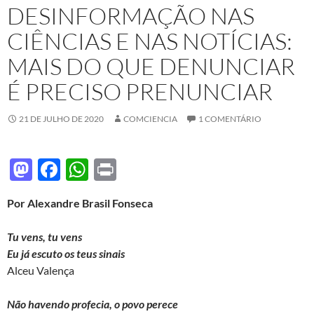
DESINFORMAÇÃO NAS
CIÊNCIAS E NAS NOTÍCIAS:
MAIS DO QUE DENUNCIAR
É PRECISO PRENUNCIAR
21 DE JULHO DE 2020
COMCIENCIA
1 COMENTÁRIO
M
F
W
P
as
ac
h
ri
Por Alexandre Brasil Fonseca
to
e
at
nt
d
b
s
Tu vens, tu vens
o
o
A
Eu já escuto os teus sinais
Alceu Valença
n
o
p
k
p
Não havendo profecia, o povo perece