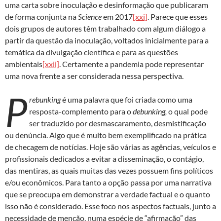
uma carta sobre inoculação e desinformação que publicaram
de forma conjunta na
Science
em 2017
[xxi]
. Parece que esses
dois grupos de autores têm trabalhado com algum diálogo a
partir da questão da inoculação, voltados inicialmente para a
temática da divulgação científica e para as questões
ambientais
[xxii]
. Certamente a pandemia pode representar
uma nova frente a ser considerada nessa perspectiva.
P
rebunking
é uma palavra que foi criada como uma
resposta-complemento para o
debunking,
o qual pode
ser traduzido por desmascaramento, desmistificação
ou denúncia. Algo que é muito bem exemplificado na prática
de checagem de notícias. Hoje são várias as agências, veículos e
profissionais dedicados a evitar a disseminação, o contágio,
das mentiras, as quais muitas das vezes possuem fins políticos
e/ou econômicos. Para tanto a opção passa por uma narrativa
que se preocupa em demonstrar a verdade factual e o quanto
isso não é considerado. Esse foco nos aspectos factuais, junto a
necessidade de menção, numa espécie de “afirmação” das