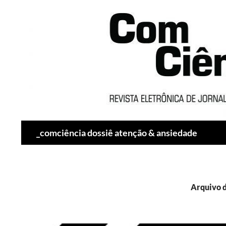
Pesquisar
_comciência dossiê atenção & ansiedade
Arquivo d