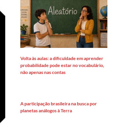
Volta às aulas: a dificuldade em aprender
probabilidade pode estar no vocabulário,
não apenas nas contas
A participação brasileira na busca por
planetas análogos à Terra