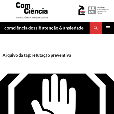
Pesquisar
_comciência dossiê atenção & ansiedade
PULAR
MENU
PARA
PRINCI
O
CONTEÚDO
Arquivo da tag: refutação preventiva