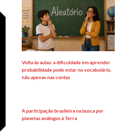
Volta às aulas: a dificuldade em aprender
probabilidade pode estar no vocabulário,
não apenas nas contas
A participação brasileira na busca por
planetas análogos à Terra