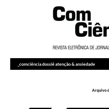
Pesquisar
_comciência dossiê atenção & ansiedade
Arquivo d