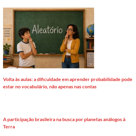
Volta às aulas: a dificuldade em aprender probabilidade pode
estar no vocabulário, não apenas nas contas
A participação brasileira na busca por planetas análogos à
Terra