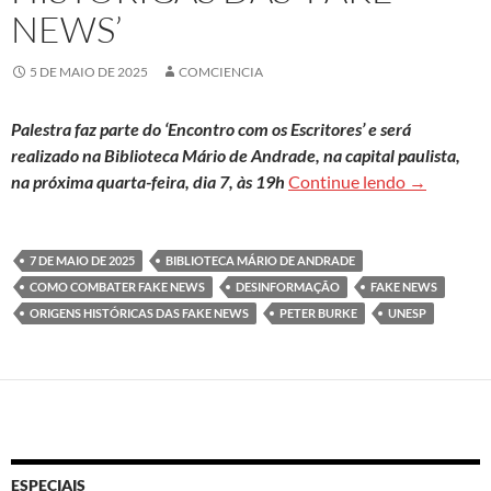
NEWS’
5 DE MAIO DE 2025
COMCIENCIA
Palestra faz parte do ‘Encontro com os Escritores’ e será
realizado na Biblioteca Mário de Andrade, na capital paulista,
Em evento g
na próxima quarta-feira, dia 7, às 19h
Continue lendo
→
7 DE MAIO DE 2025
BIBLIOTECA MÁRIO DE ANDRADE
COMO COMBATER FAKE NEWS
DESINFORMAÇÃO
FAKE NEWS
ORIGENS HISTÓRICAS DAS FAKE NEWS
PETER BURKE
UNESP
ESPECIAIS