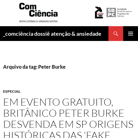
Pesquisar
_comciência dossiê atenção & ansiedade
PULAR
MENU
PARA
PRINCI
O
CONTEÚDO
Arquivo da tag: Peter Burke
ESPECIAL
EM EVENTO GRATUITO,
BRITÂNICO PETER BURKE
DESVENDA EM SP ORIGENS
HISTÓRICAS DAS ‘FAKE