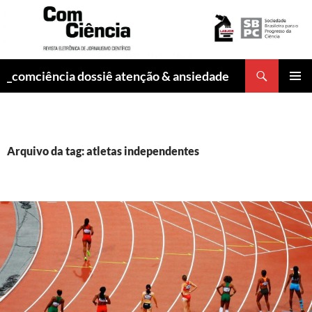
Pesquisar
_comciência dossiê atenção & ansiedade
PULAR
MENU
PARA
PRINCI
O
CONTEÚDO
Arquivo da tag: atletas independentes