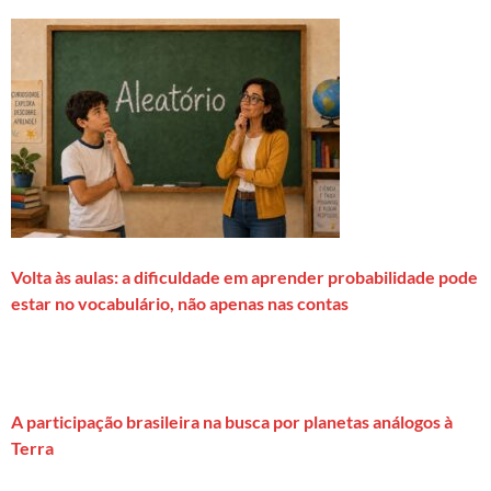
Volta às aulas: a dificuldade em aprender probabilidade pode
estar no vocabulário, não apenas nas contas
A participação brasileira na busca por planetas análogos à
Terra