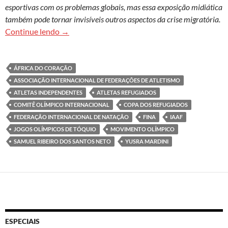
esportivas com os problemas globais, mas essa exposição midiática
também pode tornar invisíveis outros aspectos da crise migratória.
Os atletas refugiados para além das histórias d
Continue lendo
→
ÁFRICA DO CORAÇÃO
ASSOCIAÇÃO INTERNACIONAL DE FEDERAÇÕES DE ATLETISMO
ATLETAS INDEPENDENTES
ATLETAS REFUGIADOS
COMITÊ OLÍMPICO INTERNACIONAL
COPA DOS REFUGIADOS
FEDERAÇÃO INTERNACIONAL DE NATAÇÃO
FINA
IAAF
JOGOS OLÍMPICOS DE TÓQUIO
MOVIMENTO OLÍMPICO
SAMUEL RIBEIRO DOS SANTOS NETO
YUSRA MARDINI
ESPECIAIS