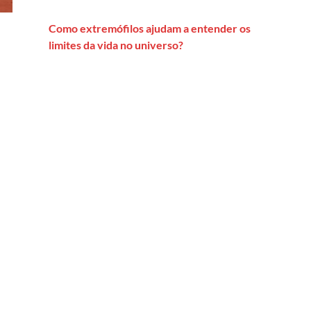
Como extremófilos ajudam a entender os
limites da vida no universo?
a além das histórias de superação