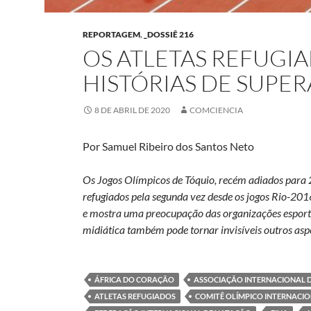
REPORTAGEM
,
_DOSSIÊ 216
OS ATLETAS REFUGI
HISTÓRIAS DE SUPE
8 DE ABRIL DE 2020
COMCIENCIA
Por Samuel Ribeiro dos Santos Neto
Os Jogos Olímpicos de Tóquio, recém adiados para 2
refugiados pela segunda vez desde os jogos Rio-20
e mostra uma preocupação das organizações esport
midiática também pode tornar invisíveis outros aspe
ÁFRICA DO CORAÇÃO
ASSOCIAÇÃO INTERNACIONAL D
ATLETAS REFUGIADOS
COMITÊ OLÍMPICO INTERNACI