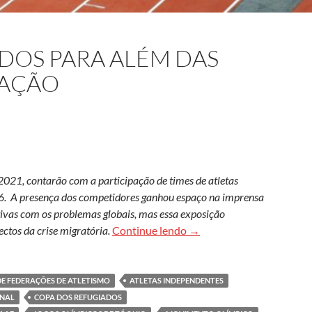
ADOS PARA ALÉM DAS
RAÇÃO
021, contarão com a participação de times de atletas
16. A presença dos competidores ganhou espaço na imprensa
ivas com os problemas globais, mas essa exposição
Os atletas refugiados par
ctos da crise migratória.
Continue lendo
→
E FEDERAÇÕES DE ATLETISMO
ATLETAS INDEPENDENTES
ONAL
COPA DOS REFUGIADOS