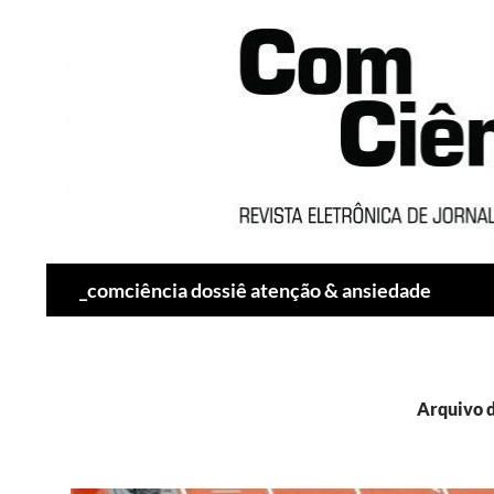
Pesquisar
_comciência dossiê atenção & ansiedade
Arquivo d