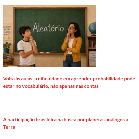
Volta às aulas: a dificuldade em aprender probabilidade pode
estar no vocabulário, não apenas nas contas
A participação brasileira na busca por planetas análogos à
Terra