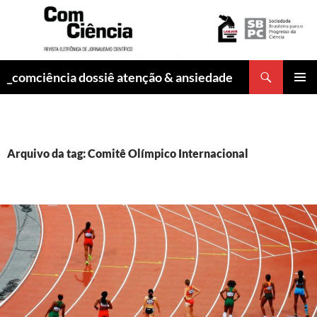
Pesquisar
_comciência dossiê atenção & ansiedade
PULAR
MENU
PARA
PRINCI
O
CONTEÚDO
Arquivo da tag: Comitê Olímpico Internacional