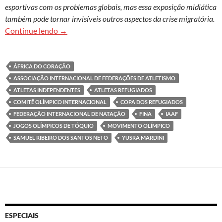
esportivas com os problemas globais, mas essa exposição midiática
também pode tornar invisíveis outros aspectos da crise migratória.
Os atletas refugiados para além das histórias d
Continue lendo
→
ÁFRICA DO CORAÇÃO
ASSOCIAÇÃO INTERNACIONAL DE FEDERAÇÕES DE ATLETISMO
ATLETAS INDEPENDENTES
ATLETAS REFUGIADOS
COMITÊ OLÍMPICO INTERNACIONAL
COPA DOS REFUGIADOS
FEDERAÇÃO INTERNACIONAL DE NATAÇÃO
FINA
IAAF
JOGOS OLÍMPICOS DE TÓQUIO
MOVIMENTO OLÍMPICO
SAMUEL RIBEIRO DOS SANTOS NETO
YUSRA MARDINI
ESPECIAIS